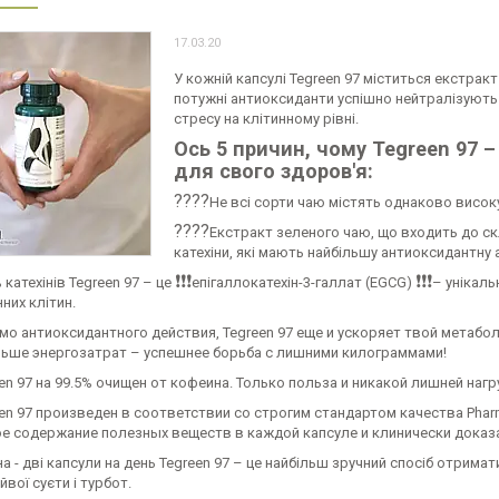
17.03.20
У кожній капсулі Tegreen 97 міститься екстра
потужні антиоксиданти успішно нейтралізують 
стресу на клітинному рівні.
Ось 5 причин, чому Tegreen 97
для свого здоров'я:
????
Не всі сорти чаю містять однаково високу
????
Екстракт зеленого чаю, що входить до скл
катехіни, які мають найбільшу антиоксидантну 
❗️
❗️
❗️
❗️
❗️
❗️
 катехінів Tegreen 97 – це
епігаллокатехін-3-галлат (EGCG)
– унікаль
нних клітин.
о антиоксидантного действия, Tegreen 97 еще и ускоряет твой метабол
льше энергозатрат – успешнее борьба с лишними килограммами!
en 97 на 99.5% очищен от кофеина. Только польза и никакой лишней нагр
en 97 произведен в соответствии со строгим стандартом качества Pha
е содержание полезных веществ в каждой капсуле и клинически дока
а - дві капсули на день Tegreen 97 – це найбільш зручний спосіб отримат
йвої суєти і турбот.