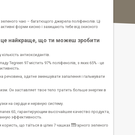
кт зеленого чаю – багатющого джерела поліфенолів. Ці
активні форми кисню і захищають тебе від окисного
 – це найкраще, що ти можеш зробити
 кількість антиоксидантів.
аду Tegreen 97 містить 97% поліфенолів, з яких 65% - це
активність.
на речовина, здатне зменшувати запалення і гальмувати
изм. Он заставляет твое тело тратить больше энергии в
узки на сердце и нервную систему.
rmanex 6S, гарантирующим высочайшее качество продукта,
занную эффективность.
❗️
❗️
❗️
и користь, що таїться в цілих 7 чашках
гарного зеленого