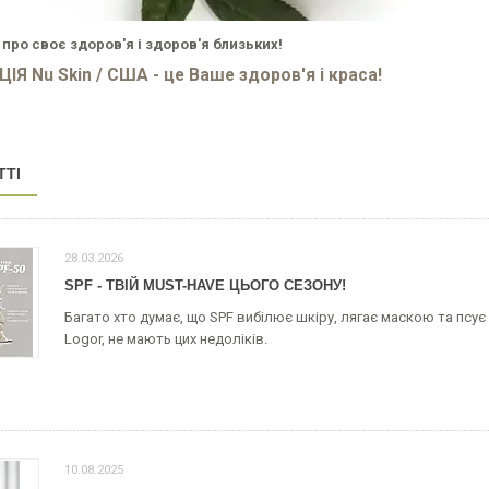
про своє здоров'я і здоров'я близьких!
Я Nu Skin / США - це Ваше здоров'я і краса!
ТТІ
28.03.2026
SPF - ТВІЙ MUST-HAVE ЦЬОГО СЕЗОНУ!
Багато хто думає, що SPF вибілює шкіру, лягає маскою та псує м
Logor, не мають цих недоліків.
10.08.2025