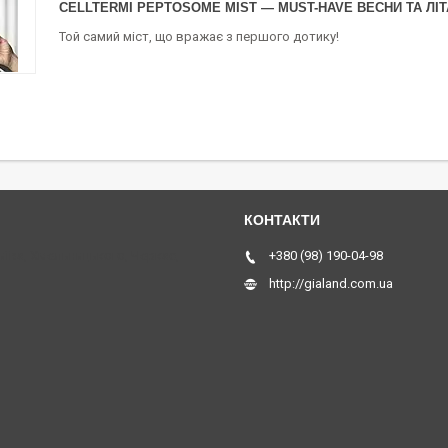
CELLTERMI PEPTOSOME MIST — MUST-HAVE ВЕСНИ ТА ЛІТ
Той самий міст, що вражає з першого дотику!
Київа, Хмельницького, Черкас,
+380 (98) 190-04-98
http://gialand.com.ua