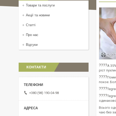
Товари та послуги
Акції та новини
Статті
Про нас
Відгуки
????
А 35%
КОНТАКТИ
ріст пухли
????
Помим
покое. Бо
????
Tegre
+380 (98) 190-04-98
????
Tegre
одинаково
Всього одн
чаю без за