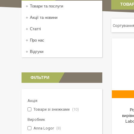
ТОВАР
Товари та послуги
Акції та новини
Статті
Про нас
Відгуки
ФІЛЬТРИ
Акція
Товари зі знижками
10
Р
вирів
Виробник
Labo
Anna Logor
8