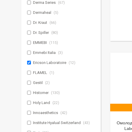
Derma Series
67
Dermaheal
5
Dr. Kraut
66
Dr. Spiller
80
EMMEBI
115
Emmebi Italia
3
Ericson Laboratoire
12
FLAMEL
1
Gestil
2
Histomer
130
Holy Land
22
Innoaesthetics
42
Institute Hyalual Switzerland
43
Омолодж
Lab