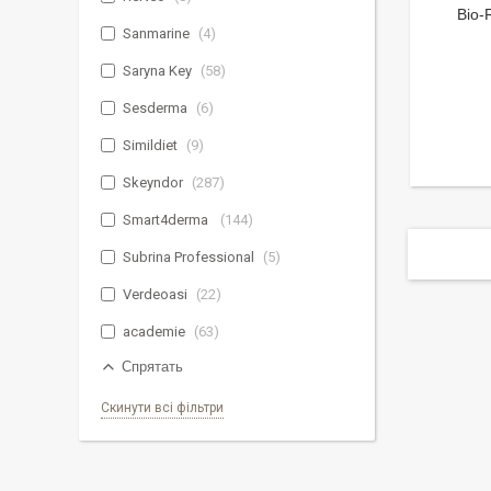
Bio-
Sanmarine
4
Saryna Key
58
Sesderma
6
Simildiet
9
Skeyndor
287
Smart4derma
144
Subrina Professional
5
Verdeoasi
22
academie
63
Спрятать
Скинути всі фільтри