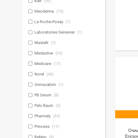
Kart
93
Kleoderma
10
La Roche-Posay
1
Laboratoires Genevrier
1
Mastelli
7
Medactive
35
Medicare
17
Norel
46
Onmacabim
1
PB Serum
8
Pelo Baum
5
Pharmely
34
Princess
11
Очищ
Ericso
ReNeo
8