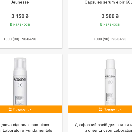
Jeunesse
Capsules serum elixir 60
3 150 ₴
3 500 ₴
В наявності
В наявності
+380 (98) 190-04-98
+380 (98) 190-04-98
Подарунок
Подарунок
аюча відновлююча пінка
Двофазний засіб для зняття 
n Laboratoire Fundamentals
з очей Ericson Laboratoi