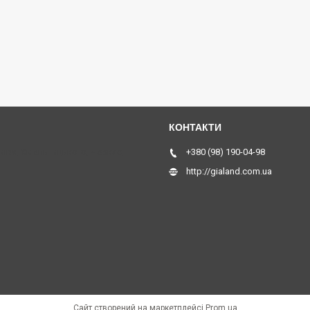
Київа, Хмельницького, Черкас,
+380 (98) 190-04-98
http://gialand.com.ua
Сайт створений на маркетплейсі
Prom.ua