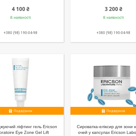
4 100 ₴
3 200 ₴
В наявності
В наявності
+380 (98) 190-04-98
+380 (98) 190-04-98
Подарунок
Подарунок
уючий ліфтинг гель Ericson
Сироватка-еліксир для зони 
oratoire Eye Zone Gel Lift
очей у капсулах Ericson Labo