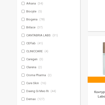
Arkana
34
Biocyte
5
Biogena
78
Brilace
37
CANTABRIA LABS
31
CEFlab
41
CLINICCARE
4
Caregen
3
Clarena
2
Croma Pharma
2
Cure Skin
16
Daeng Gi Meo Ri
44
Контур
Labo
Demax
127