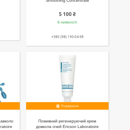
Smoothing Concentrate
5 100 ₴
В наявності
+380 (98) 190-04-98
Подарунок
навколо
Поживний регенеруючий крем
ratoire
довкола очей Ericson Laboratoire