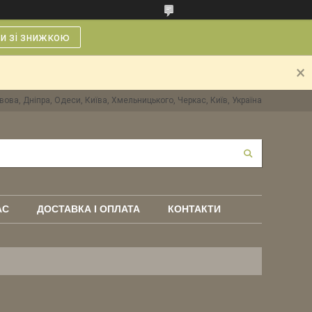
и зі знижкою
вова, Дніпра, Одеси, Київа, Хмельницького, Черкас, Київ, Україна
АС
ДОСТАВКА І ОПЛАТА
КОНТАКТИ