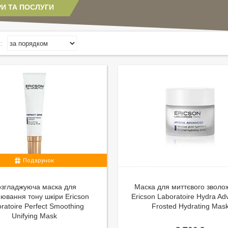
И ТА ПОСЛУГИ
Подарунок
озгладжуюча маска для
Маска для миттєвого зволо
нювання тону шкіри Ericson
Ericson Laboratoire Hydra A
ratoire Perfect Smoothing
Frosted Hydrating Mas
Unifying Mask