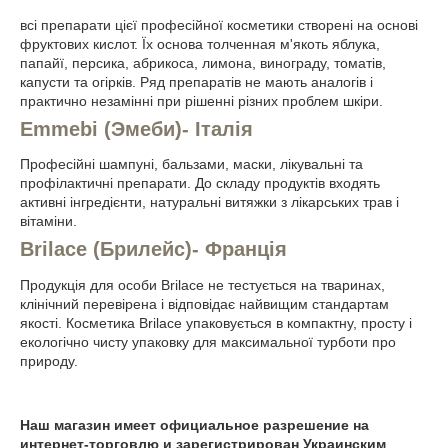
всі препарати цієї професійної косметики створені на основі
фруктових кислот. Їх основа толченная м'якоть яблука,
папайї, персика, абрикоса, лимона, винограду, томатів,
капусти та огірків. Ряд препаратів не мають аналогів і
практично незамінні при рішенні різних проблем шкіри.
Emmebi (Эмеби)- Італія
Професійні шампуні, бальзами, маски, лікувальні та
профілактичні препарати. До складу продуктів входять
активні інгредієнти, натуральні витяжки з лікарських трав і
вітаміни.
Brilace (Брилейс)- Франція
Продукція для особи Brilace не тестується на тваринах,
клінічний перевірена і відповідає найвищим стандартам
якості. Косметика Brilace упаковується в компактну, просту і
екологічно чисту упаковку для максимальної турботи про
природу.
Наш магазин имеет официальное разрешение на
интернет-торговлю и зарегистрирован Украинским