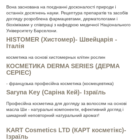
Вона заснована на поєднанні досконалості природи і
останніх досягнень науки. Рецептура препаратів та засобів
догляду розроблена фармацевтами, дерматологами і
біохіміками у співпраці з кафедрою медичної Національного
Університету Барселони.
HISTOMER (Хистомер)- Швейцарія -
Італія
косметика на основі хистомерных клітин рослин
КОСМЕТИКА DERMA SERIES (ДЕРМА
СЕРІЕС)
- французька професійна косметика (космецевтика)
Saryna Key (Саріна Кей)- Ізраїль
Професійна косметика для догляду за волоссям на основі
масла Ши - натуральні компоненти, ефективний догляд і
шикарний неповторний натуральний аромат!
KART Cosmetics LTD (КАРТ косметікс)-
Ізраїль