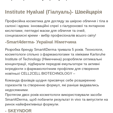
Institute Hyalual (Гіалуаль)- Швейцарія
Професійна косметика для догляду за шкірою обличчя і тіла в
салоні і вдома: інноваційні спреї з гіалуронової та янтарною
кислотами, пептидні маски для обличчя та очей,
сонцезахисні креми - вибір професіоналів всього світу!
-
Smart4derma- Украї
на\ Німетчина
Розробка бренду Smart4Derma тривала 5 років. Технологи,
косметологи спільно з фармакологами та хіміками Karlsruhe
Institute of Technology (Німеччина) розробляли оптимальні
концентрації, підбирали передові емульгатори та активні
інгредієнти з фармакологічним профілем для створення
новітньої CELL2CELL BIOTECHNOLOGY –
Команда фахівців щодня присвячує себе розширенню
горизонтів та створенню формул, які раніше видавались
недосяжними.
Протягом двох років косметологи використовували засоби
Smart4Derma, щоб побачити результат in vivo та випустити на
ринок найефективніші формули.
- SKEYNDOR