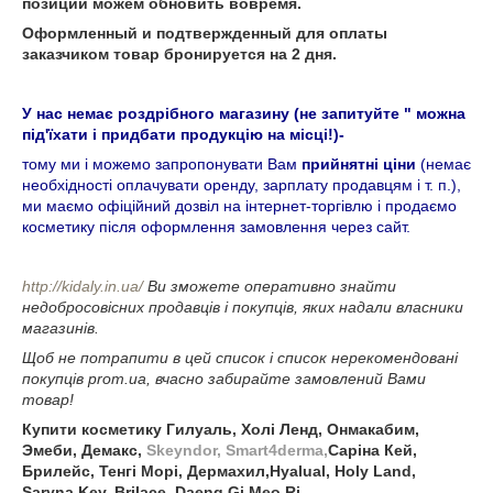
позиции можем обновить вовремя.
Оформленный и подтвержденный для оплаты
заказчиком товар бронируется на 2 дня.
У нас немає роздрібного магазину (не запитуйте " можна
під'їхати і придбати продукцію на місці!)-
тому ми і можемо запропонувати Вам
прийнятні ціни
(немає
необхідності оплачувати оренду, зарплату продавцям і т. п.),
ми маємо офіційний дозвіл на інтернет-торгівлю і продаємо
косметику після оформлення замовлення через сайт.
http://kidaly.in.ua/
Ви зможете оперативно знайти
недобросовісних продавців і покупців, яких надали власники
магазинів.
Щоб не потрапити в цей список і список нерекомендовані
покупців prom.ua, вчасно забирайте замовлений Вами
товар!
Купити косметику Гилуаль, Холі Ленд, Онмакабим,
Эмеби, Демакс,
Skeyndor, Smart4derma,
Саріна Кей,
Брилейс, Тенгі Морі, Дермахил,Hyalual, Holy Land,
Saryna Key, Brilace, Daeng Gi Meo Ri,