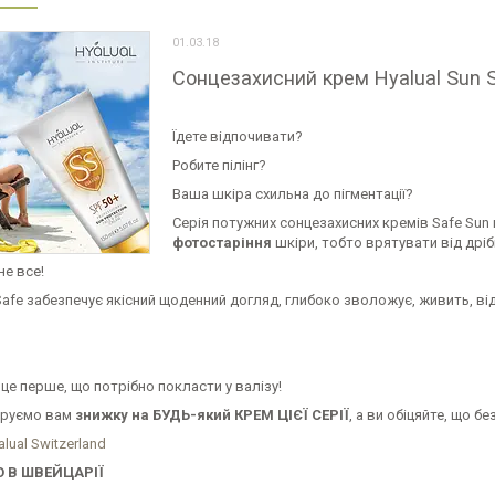
01.03.18
Сонцезахисний крем Hyalual Sun S
Їдете відпочивати?
Робите пілінг?
Ваша шкіра схильна до пігментації?
Серія потужних сонцезахисних кремів Safe Sun по
фотостаріння
шкіри, тобто врятувати від дрібн
не все!
afe забезпечує якісний щоденний догляд, глибоко зволожує, живить, ві
 це перше, що потрібно покласти у валізу!
аруємо вам
знижку на БУДЬ-який КРЕМ ЦІЄЇ СЕРІЇ
, а ви обіцяйте, що бе
yalual Switzerland
 В ШВЕЙЦАРІЇ