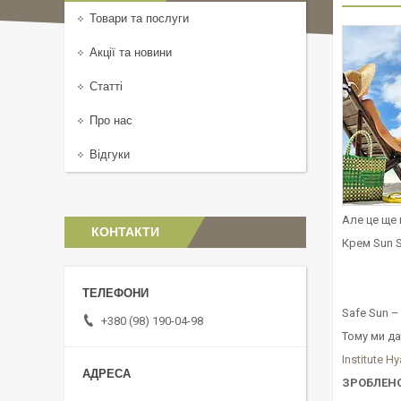
Товари та послуги
Акції та новини
Статті
Про нас
Відгуки
Але це ще 
КОНТАКТИ
Крем Sun S
Safe Sun –
+380 (98) 190-04-98
Тому ми д
Institute H
ЗРОБЛЕНО