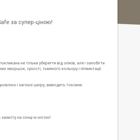
afe за супер-ціною!
кликана не тільки уберегти від опіків, але і запобігти
их зморшок, сухості, тьмяного кольору і пігментації.
дновлює і загоює шкіру, виводить токсини.
з захисту на сонці ні ногою!