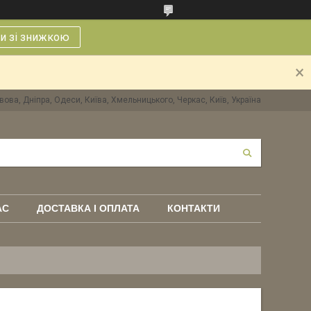
и зі знижкою
вова, Дніпра, Одеси, Київа, Хмельницького, Черкас, Київ, Україна
АС
ДОСТАВКА І ОПЛАТА
КОНТАКТИ