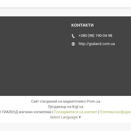
Київа, Хмельницького, Черкас,
+380 (98) 190-04-98
http://gialand.com.ua
Сайт створений на маркетплейсі
Prom.ua
Продавець на Bigl.ua
GIALAND ГИАЛЕНД магазин косметики |
Поскаржитися на контент
|
Політика конфіден
Select Language
▼