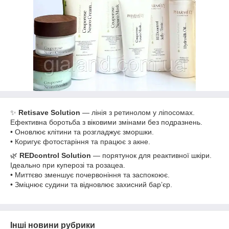
✨
Retisave Solution
— лінія з ретинолом у ліпосомах.
Ефективна боротьба з віковими змінами без подразнень.
• Оновлює клітини та розгладжує зморшки.
• Коригує фотостаріння та працює з акне.
🌿
REDcontrol Solution
— порятунок для реактивної шкіри.
Ідеально при куперозі та розацеа.
• Миттєво зменшує почервоніння та заспокоює.
• Зміцнює судини та відновлює захисний барʼєр.
Інші новини рубрики