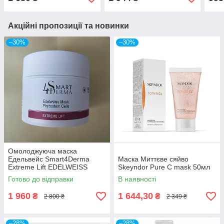
mas
Акційні пропозиції та новинки
–30%
–30%
Омолоджуюча маска
Едельвейс Smart4Derma
Маска Миттєве сяйво
Extreme Lift EDELWEISS
Skeyndor Pure C mask 50мл
MASK PHYTOSTEM CELLS
Готово до відправки
В наявності
300мл
1 960
1 644,30
₴
₴
2 800 ₴
2 349 ₴
–28%
–28%