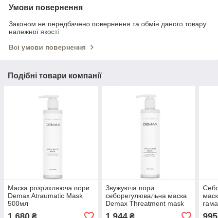
Умови повернення
Законом не передбачено повернення та обмін даного товару
належної якості
Всі умови повернення
Подібні товари компанії
Маска розрихляюча пори
Звужуюча пори
Себ
Demax Atraumatic Mask
себорегулювальна маска
маск
500мл
Demax Threatment mask
гама
500 мл
ESSE
1 680
1 944
995
₴
₴