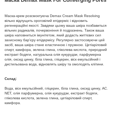
Маска-крем розсмоктуюча Demax Cream Mask Resolving
вільно відлущить ороговілий епідерміс і відновить
регенераційні якості. Завдяки цьому ваша шкіра позбавиться
вільних радикалів, почервоніння й подразнень. Також ваша
шкіра наповниться імунітетом, який додасть життєвих сил
захисному бар'єру епідермісу. Регулярно застосовуючи цей
засіб, ваша шкіра стане еластичною і пружною. Цетіаріловий
спирт, камфора, зелена глина, гліколева кислота, природний
екстракт бодяги, натуральна олія кукурудзи, парфумерна
олія, оксид цинку, біла глина, гліцерин, віск емульсійний і
дистильована вода, відновлять шкіру та омолодять клітини.
Склад:
Вода, віск емульсійний, гліцерин, біла глина, оксид цинку, AC.
NET, олія парфумерна, олія кукурудзи, екстракт бодяги,
гліколева кислота, зелена глина, цетіаріловий спирт,
камфора.