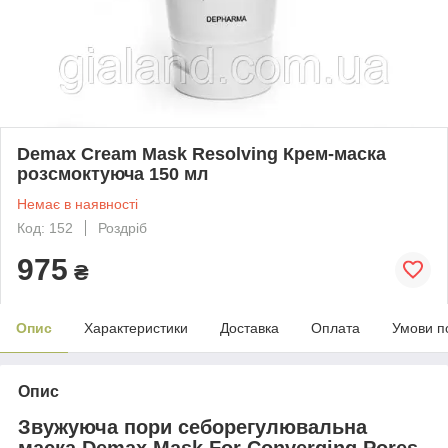
Demax Cream Mask Resolving Крем-маска
розсмоктуюча 150 мл
Немає в наявності
Код: 152
Роздріб
975
₴
Опис
Характеристики
Доставка
Оплата
Умови п
Опис
Звужуюча пори себорегулювальна
маска Demax Mask For Converging Pores