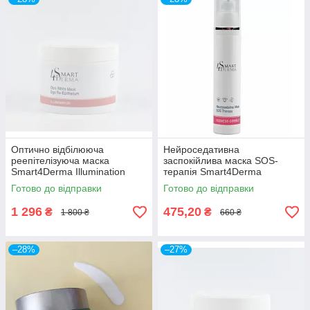
Оптично відбілююча
Нейроседативна
реепітелізуюча маска
заспокійлива маска SOS-
Smart4Derma Illumination
терапія Smart4Derma
OPTI-WHITE MASK
Redness Corect
Готово до відправки
Готово до відправки
NEUROSEDATIVE MASK SOS
THERAPY
1 296
475,20
₴
₴
1 800 ₴
660 ₴
–28%
–27%