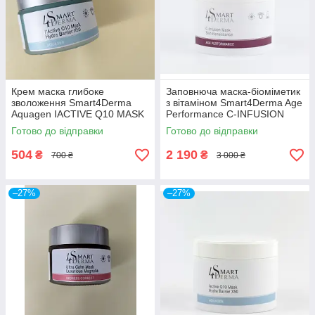
Крем маска глибоке
Заповнюча маска-біоміметик
зволоження Smart4Derma
з вітаміном Smart4Derma Age
Aquagen IACTIVE Q10 MASK
Performance C-INFUSION
HYDRA BARRIER X50
MASK 300мл
Готово до відправки
Готово до відправки
504
2 190
₴
₴
700 ₴
3 000 ₴
–27%
–27%