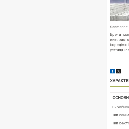
Sanmarine 
Бренд має
використо
інгредієн
устриці і п
ХАРАКТЕ
ОСНОВН
Виробни
Тип сонц
Тип факт