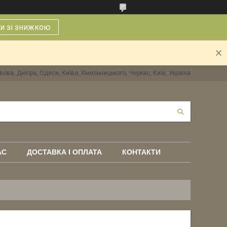
и зі знижкою
вова, Дніпра, Одеси, Київа, Хмельницького, Черкас, Київ, Україна
АС
ДОСТАВКА І ОПЛАТА
КОНТАКТИ