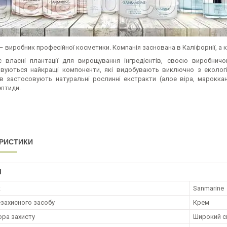
– виробник професійної косметики. Компанія заснована в Каліфорнії, а к
 власні плантації для вирощування інгредієнтів, своєю виробнич
вуються найкращі компоненти, які видобувають виключно з екологіч
тів застосовують натуральні рослинні екстракти (алое віра, марокканс
ептиди.
РИСТИКИ
І
к
Sanmarine
езахисного засобу
Крем
ора захисту
Широкий с