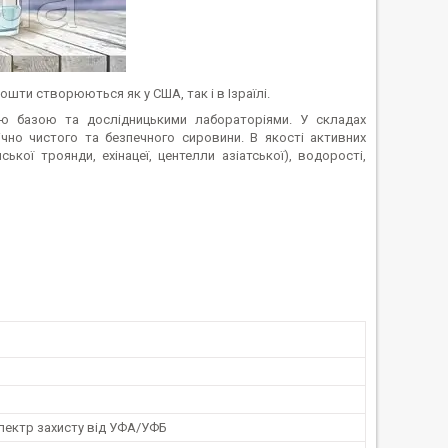
ошти створюються як у США, так і в Ізраїлі.
ою базою та дослідницькими лабораторіями. У складах
но чистого та безпечного сировини. В якості активних
ької троянди, ехінацеї, центелли азіатської), водорості,
пектр захисту від УФА/УФБ