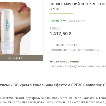
СОНЦЕЗАХИСНИЙ СС КРЕМ З ТО
SPF30
В наявності
Код:
SM-cc
1 890 ₴
1 417,50 ₴
+380 (98) 190-04-98
Замовлення тільки за телефоном
–25%
Законом не передбачено повернення т
хисний СС крем з тональним ефектом SPF30 Sanmarine С
чні пігменти кольору крему вирівнюють відтінок шкіри, надаючи їй глад
 сонячні промені і захищають шкіру. Вітамін E та екстракт білого чаю 