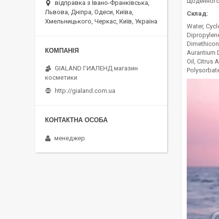
щоденного
відправка з Івано-Франківська,
Львова, Дніпра, Одеси, Київа,
Склад:
Хмельницького, Черкас, Київ, Україна
Water, Cycl
Dipropylene
Dimethicone
Aurantium D
Oil, Citrus
GIALAND ГИАЛЕНД магазин
Polysorbate
косметики
http://gialand.com.ua
менеджер