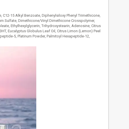
, C12-15 Alkyl Benzoate, Diphenylsiloxy Phenyl Trimethicone,
ium Sulfate, Dimethicone/Vinyl Dimethicone Crosspolymer,
eate, Ethylhexylglycerin, Trihydroxystearin, Adenosine, Citrus
l, BHT, Eucalyptus Globulus Leaf Oil, Citrus Limon (Lemon) Peel
Tripeptide-5, Platinum Powder, Palmitoyl Hexapeptide-12,