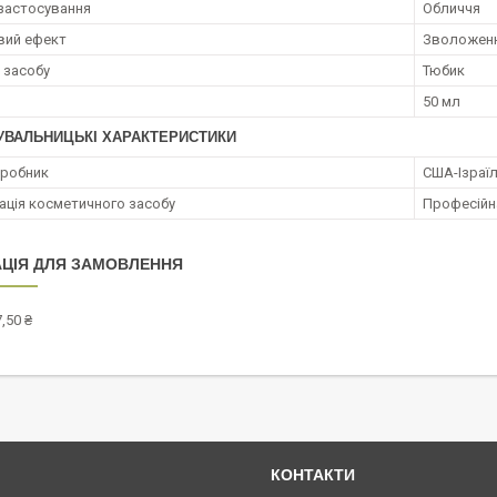
застосування
Обличчя
вий ефект
Зволожен
 засобу
Тюбик
50 мл
УВАЛЬНИЦЬКІ ХАРАКТЕРИСТИКИ
иробник
США-Ізраї
ація косметичного засобу
Професійн
ЦІЯ ДЛЯ ЗАМОВЛЕННЯ
,50 ₴