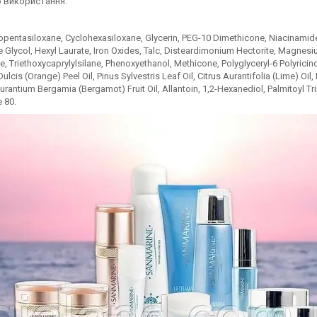
 використання.
opentasiloxane, Cyclohexasiloxane, Glycerin, PEG-10 Dimethicone, Niacinamide
 Glycol, Hexyl Laurate, Iron Oxides, Talc, Disteardimonium Hectorite, Magnes
, Triethoxycaprylylsilane, Phenoxyethanol, Methicone, Polyglyceryl-6 Polyricinol
ulcis (Orange) Peel Oil, Pinus Sylvestris Leaf Oil, Citrus Aurantifolia (Lime) Oi
 Aurantium Bergamia (Bergamot) Fruit Oil, Allantoin, 1,2-Hexanediol, Palmitoyl 
 80.