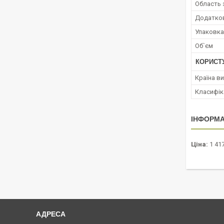
Область 
Додатко
Упаковка
Об`єм
КОРИСТ
Країна в
Класифік
ІНФОРМА
Ціна:
1 417