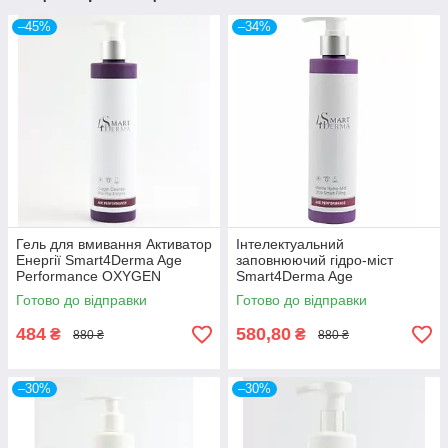
–45%
–34%
Гель для вмивання Активатор
Інтелектуальний
Енергії Smart4Derma Age
заповнюючий гідро-міст
Performance OXYGEN
Smart4Derma Age
CLEANSER AHA-PHA-
Performance MARINE
Готово до відправки
Готово до відправки
ENZYME
HYDRO-MIST ULTRASMART
FILING
484
580,80
₴
₴
880 ₴
880 ₴
–30%
–30%