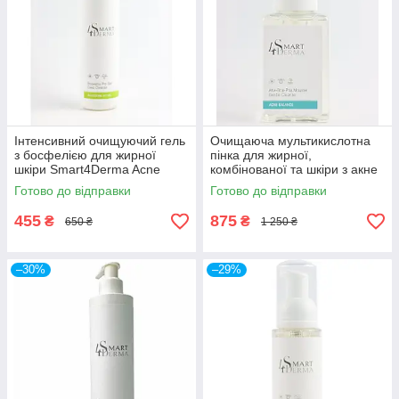
Інтенсивний очищуючий гель
Очищаюча мультикислотна
з босфелією для жирної
пінка для жирної,
шкіри Smart4Derma Acne
комбінованої та шкіри з акне
Derm Active Boswellia Pro Gel
Smart4Derma Acne Balance
Готово до відправки
Готово до відправки
Deep Cleanse 250мл
455
875
₴
₴
650 ₴
1 250 ₴
–30%
–29%