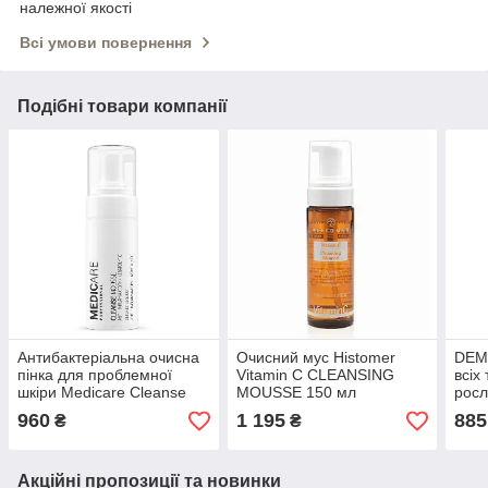
належної якості
Всі умови повернення
Подібні товари компанії
Антибактеріальна очисна
Очисний мус Histomer
DEM
пінка для проблемної
Vitamin C CLEANSING
всіх
шкіри Medicare Cleanse
MOUSSE 150 мл
росл
Mousse Anti-Inflammatory
Clea
960
1 195
885
₴
₴
+ Keratolytic
of M
Акційні пропозиції та новинки