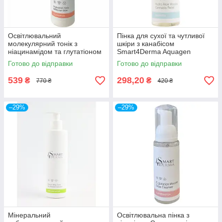
Освітлювальний
Пінка для сухої та чутливої
молекулярний тонік з
шкіри з канабісом
ніацинамідом та глутатіоном
Smart4Derma Aquagen
Smart4Derma Illumination N-
HYDRO ALOE MOUSSE
Готово до відправки
Готово до відправки
glutation Tonic Molecular Glow
CANNABIS RELIEF
539
298,20
₴
₴
770 ₴
420 ₴
–29%
–29%
Мінеральний
Освітлювальна пінка з