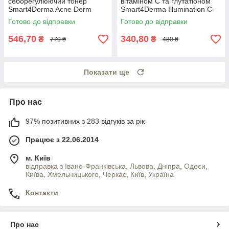
себорегулюючий тонер
вітаміном C та глутатіоном
Smart4Derma Acne Derm
Smart4Derma Illumination C-
Active MINERAL BHA-TONER
glutation Mousse Glow
Готово до відправки
Готово до відправки
DE-BLEMISH SOLUTION
Cleanser 80мл
546,70
340,80
₴
₴
770 ₴
480 ₴
Показати ще
Про нас
97% позитивних з 283 відгуків за рік
Працює з 22.06.2014
м. Київ
відправка з Івано-Франківська, Львова, Дніпра, Одеси,
Київа, Хмельницького, Черкас, Київ, Україна
Контакти
Про нас