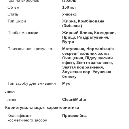
Країна виробник
Ізраїль
Об`єм
150 мл
Стать
Унісекс
Тип шкіри
Жирна, Комбінована
(Змішана)
Проблема шкіри
Жирний блиск, Комедони,
Прищі, Роздратування,
Вугри
Призначення і результат
Матування, Нормалізація
секреції сальних залоз,
Очищення, Підсушуючий
ефект, Зняття запалення,
Зняття подразнення,
Звуження пор, Усунення
блиску
Тип засобу для вмивання
Мус
лінія
лінія
Clear&Matte
Користувальницькі характеристики
Класифікація
Професійна
косметичного засобу