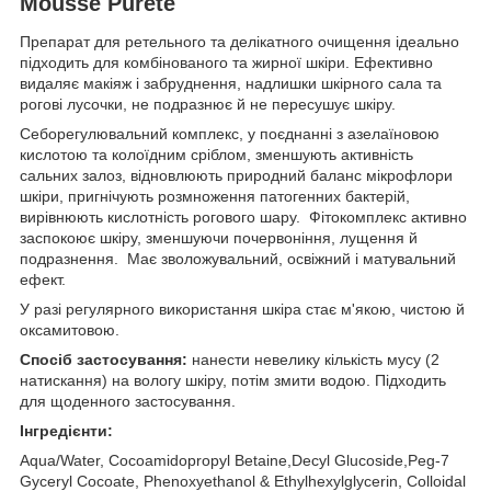
Mousse Purete
Препарат для ретельного та делікатного очищення ідеально
підходить для комбінованого та жирної шкіри. Ефективно
видаляє макіяж і забруднення, надлишки шкірного сала та
рогові лусочки, не подразнює й не пересушує шкіру.
Себорегулювальний комплекс, у поєднанні з азелаїновою
кислотою та колоїдним сріблом, зменшують активність
сальних залоз, відновлюють природний баланс мікрофлори
шкіри, пригнічують розмноження патогенних бактерій,
вирівнюють кислотність рогового шару. Фітокомплекс активно
заспокоює шкіру, зменшуючи почервоніння, лущення й
подразнення. Має зволожувальний, освіжний і матувальний
ефект.
У разі регулярного використання шкіра стає м'якою, чистою й
оксамитовою.
Спосіб застосування:
нанести невелику кількість мусу (2
натискання) на вологу шкіру, потім змити водою. Підходить
для щоденного застосування.
Інгредієнти:
Aqua/Water, Cocoamidopropyl Betaine,Decyl Glucoside,Peg-7
Gyceryl Cocoate, Phenoxyethanol & Ethylhexylglycerin, Colloidal