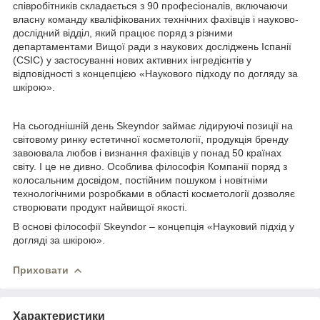
співробітників складається з 90 професіоналів, включаючи
власну команду кваліфікованих технічних фахівців і науково-
дослідний відділ, який працює поряд з різними
департаментами Вищої ради з наукових досліджень Іспанії
(CSIC) у застосуванні нових активних інгредієнтів у
відповідності з концепцією «Наукового підходу по догляду за
шкірою».
На сьогоднішній день Skeyndor займає лідируючі позиції на
світовому ринку естетичної косметології, продукція бренду
завоювала любов і визнання фахівців у понад 50 країнах
світу. І це не дивно. Особлива філософія Компанії поряд з
колосальним досвідом, постійним пошуком і новітніми
технологічними розробками в області косметології дозволяє
створювати продукт найвищої якості.
В основі філософії Skeyndor – концепція «Науковий підхід у
догляді за шкірою».
Приховати
Характеристики