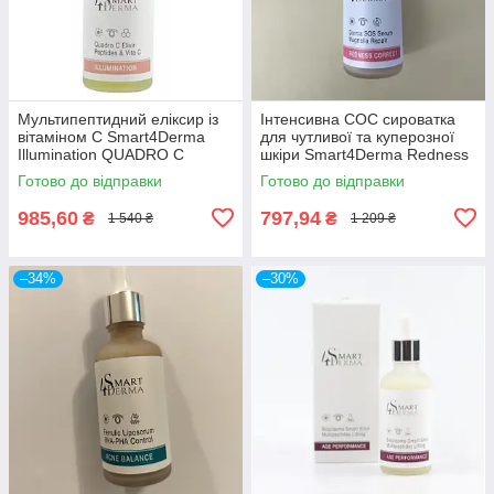
Мультипептидний еліксир із
Інтенсивна СОС сироватка
вітаміном С Smart4Derma
для чутливої та куперозної
Illumination QUADRO C
шкіри Smart4Derma Redness
ELIXIR PEPTIDES & VITA C
Correct DERMA SOS SERUM
Готово до відправки
Готово до відправки
50мл
MAGNOLIA REPAIR
985,60
797,94
₴
₴
1 540 ₴
1 209 ₴
–34%
–30%