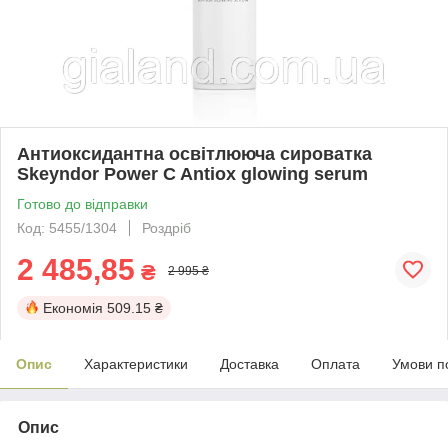
Антиоксидантна освітлююча сироватка
Skeyndor Power C Antiox glowing serum
Готово до відправки
Код: 5455/1304
Роздріб
2 485,85
₴
2 995 ₴
Економія
509.15 ₴
Опис
Характеристики
Доставка
Оплата
Умови п
Опис