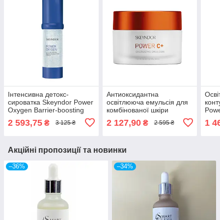
Інтенсивна детокс-
Антиоксидантна
Осві
сироватка Skeyndor Power
освітлююча емульсія для
конт
Oxygen Barrier-boosting
комбінованої шкіри
Powe
serum 30мл
Skeyndor Pure C
2 593,75
2 127,90
1 4
₴
₴
3 125 ₴
2 595 ₴
Energizing emulsion
Combination 50мл
Акційні пропозиції та новинки
–36%
–34%