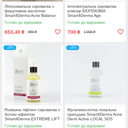
Ліпосомальна сироватка з
Інтелектуальна сироватка-
феруловою кислотою
еліксир БІОПЛАЗМА
Smart4Derma Acne Balance
Smart4Derma Age
FERRULIC LIPOSERUM BHA-
Performance BIOPLASMA
Готово до відправки
Готово до відправки
PHA CONTROL
SMART ELIXIR
MULTIPEPTIDES LIFTING
653,40
700
₴
₴
990 ₴
1 000 ₴
50мл
–29%
–28%
Розкішна ліфтинг-сироватка з
Мультикислотна локальна
ботокс-ефектом
присушка Smart4Derma Acne
Smart4Derma EXTREME LIFT
Derm Active LOCAL SOS
ROYAL BTX-SERUM PDNA
LOTION АНА-BHA-PHA PURE
Готово до відправки
Готово до відправки
FILLING