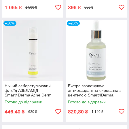
1 065
396
₴
₴
1 500 ₴
550 ₴
–28%
–28%
Нічний себорегулюючий
Екстра зволожуюча
флюїд АЗЕЛАМІД
антиоксидантна сироватка з
Smart4Derma Acne Derm
центелою Smart4Derma
Active AZELAMID BOOSTER
Aquagen HYDRA VITAL
Готово до відправки
Готово до відправки
BLEMISH CORRECT
SERUM CENTELLA
RECOVERY
446,40
820,80
₴
₴
620 ₴
1 140 ₴