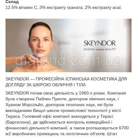
Склад
12.5% вітамін C, 3% екстракту граната, 2% екстракту асаї.
SKEYNDOR — ПРОФЕСІЙНА ІСПАНСЬКА КОСМЕТИКА ДЛЯ
ДОГЛЯДУ ЗА ШКІРОЮ ОБЛИЧЧЯ І ТІЛА
SKEYNDOR почав свою діяльність у 1960-х роках. Компанія
була створена Паблио Пуенте, доктором хімічних наук, і
Хуаном Морсільйо, доктором технічних наук, які були
викладачами Вищої школи промислової технології у місті
Тераса. Головний офіс компанії знаходиться у Терасі
(Барселона), де здійснюється контроль комерційної і
фінансової діяльності компанії, а також розташовується 6700
м2 виробничих приміщень та логістичних об'єктів. Штат