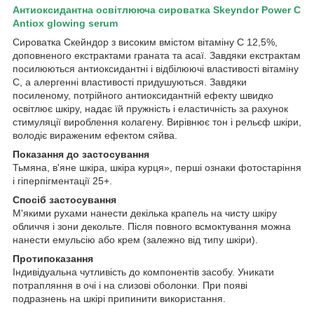
Антиоксидантна освітлююча сироватка Skeyndor Power C
Antiox glowing serum
Сироватка Скейндор з високим вмістом вітаміну С 12,5%,
доповненого екстрактами граната та асаї. Завдяки екстрактам
посилюються антиоксидантні і відбілюючі властивості вітаміну
С, а алергенні властивості придушуються. Завдяки
посиленому, потрійного антиоксидантній ефекту швидко
освітлює шкіру, надає їй пружність і еластичність за рахунок
стимуляції вироблення колагену. Вирівнює тон і рельєф шкіри,
володіє вираженим ефектом сяйва.
Показання до застосування
Тьмяна, в'яне шкіра, шкіра курця», перші ознаки фотостаріння
і гіперпігментації 25+.
Спосіб застосування
М'якими рухами нанести декілька крапель на чисту шкіру
обличчя і зони декольте. Після повного всмоктування можна
нанести емульсію або крем (залежно від типу шкіри).
Протипоказання
Індивідуальна чутливість до компонентів засобу. Уникати
потрапляння в очі і на слизові оболонки. При появі
подразнень на шкірі припинити використання.