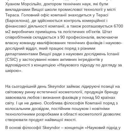
Хуаном Морсільйо, доктором технічних наук, які були
викладачами Вищої школи промислової технології у місті
Тераса. Головний офіс компанії знаходиться у Терасі
(Барселона), де здійснюється контроль комерційної і
фінансової діяльності компанії, а також розташовується 6700
м2 виробничих приміщень та логістичних об'єктів. Штат
співробітників складається з 90 професіоналів, включаючи
власну команду кваліфікованих технічних фахівців і науково-
дослідний відділ, який працює поряд з різними
департаментами Вищої ради з наукових досліджень Іспанії
(CSIC) у застосуванні нових активних інгредієнтів у
відповідності з концепцією «Наукового підходу по догляду за
шкірою».
На сьогоднішній день Skeyndor займає лідируючі позиції на
світовому ринку естетичної косметології, продукція бренду
завоювала любов і визнання фахівців у понад 50 країнах
світу. І це не дивно. Особлива філософія Компанії поряд з
колосальним досвідом, постійним пошуком і новітніми
технологічними розробками в області косметології дозволяє
створювати продукт найвищої якості.
В основі філософії Skeyndor – концепція «Науковий підхід у