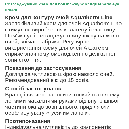
Розгладжуючий крем для повік Skeyndor Aquatherm eye
cream
Крем для контуру очей Aquatherm Line
Заспокійливий крем для очей Aquatherm Line
стимулює вироблення колагену і еластину.
Пом'якшує і омолоджує ніжну шкіру навколо
очей, знімає набряки. Регулярне
використання крему для очей Акватерм
сприяє значному омолодженню делікатної
зони століття.
Показання до застосування
Догляд за чутливою шкірою навколо очей.
Рекомендований вік: до 15 років.
Спосіб застосування
Вранці і ввечері наносити тонкий шар крему
легкими масажними рухами від внутрішньої
частини ока до зовнішнього, приділяючи
особливу увагу «гусячим лапок».
Протипоказання
Індивідуальна чутливість до компонентів