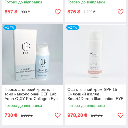
Готово до відправки
Готово до відправки
UNDER EYE MODELING
657
876
₴
₴
900 ₴
1 200 ₴
–27%
–27%
Проколагеновий крем для
Освітлюючий крем SPF 15
зони навколо очей CEF Lab
Сияющий взгляд
Aqua O₂XY Pro-Collagen Eye
Smart4Derma Illumination EYE
Cream 30 мл
CREAM SPF 15 B-WHITE
Готово до відправки
Готово до відправки
CONTOUR 100мл
730
978,20
₴
₴
1 000 ₴
1 340 ₴