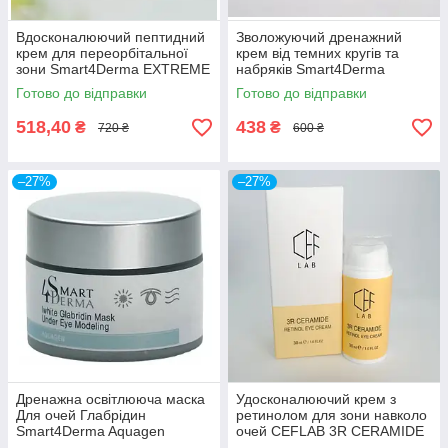
Вдосконалюючий пептидний
Зволожуючий дренажний
крем для переорбітальної
крем від темних кругів та
зони Smart4Derma EXTREME
набряків Smart4Derma
LIFT ROYAL EYE CREAM
Aquagen RESTORE EYE
Готово до відправки
Готово до відправки
INFUSION PEPTIDES
CREAM
POLYPEPTIDE&MARINE
518,40
438
₴
₴
720 ₴
600 ₴
–27%
–27%
Дренажна освітлююча маска
Удосконалюючий крем з
Для очей Глабрідин
ретинолом для зони навколо
Smart4Derma Aquagen
очей CEFLAB 3R CERAMIDE
WHITE GLABRIDIN MASK
RETINOL EYE CREAM