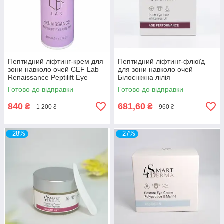
Пептидний ліфтинг-крем для
Пептидний ліфтинг-флюїд
зони навколо очей CEF Lab
для зони навколо очей
Renaissance Peptilift Eye
Білосніжна лілія
Cream
Smart4Derma Age
Готово до відправки
Готово до відправки
Performance P-LIFT EYE
FLUID WHITENESS LILI
840
681,60
₴
₴
1 200 ₴
960 ₴
–28%
–27%