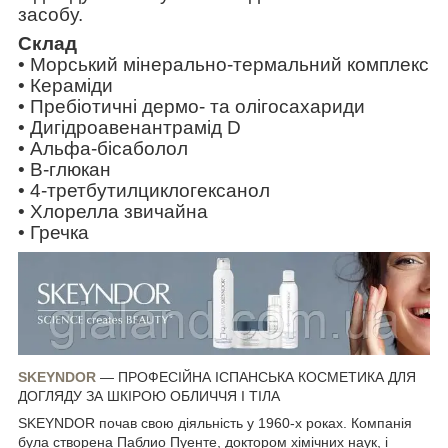
засобу.
Склад
• Морський мінерально-термальний комплекс
• Кераміди
• Пребіотичні дермо- та олігосахариди
• Дигідроавенантрамід D
• Альфа-бісаболол
• B-глюкан
• 4-третбутилциклогексанол
• Хлорелла звичайна
• Гречка
SKEYNDOR
— ПРОФЕСІЙНА ІСПАНСЬКА КОСМЕТИКА ДЛЯ
ДОГЛЯДУ ЗА ШКІРОЮ ОБЛИЧЧЯ І ТІЛА
SKEYNDOR почав свою діяльність у 1960-х роках. Компанія
була створена Паблио Пуенте, доктором хімічних наук, і