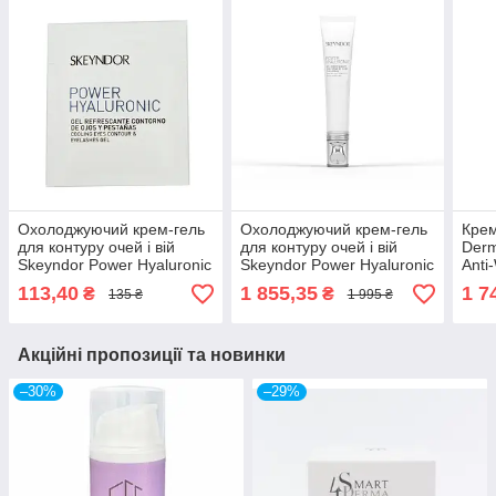
Охолоджуючий крем-гель
Охолоджуючий крем-гель
Крем
для контуру очей і вій
для контуру очей і вій
Derm
Skeyndor Power Hyaluronic
Skeyndor Power Hyaluronic
Anti
Cooling eye contour
Cooling eye contour &
15м
113,40
1 855,35
1 7
₴
₴
135 ₴
1 995 ₴
eyelashes gel 15мл
Акційні пропозиції та новинки
–30%
–29%