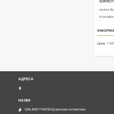
КОРИСТ
країна б
Класифік
ІНФОРМА
Ціна:
1 095
відправка з Івано-Франківська, Львова, Дніпра, Одеси, 
Київ, Україна
GIALAND ГИАЛЕНД магазин косметики