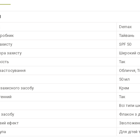
І
к
Demax
иробник
Тайвань
ахисту
SPF 50
ора захисту
Широкий с
кість
Так
застосування
Обличчя, Т
50 мл
езахисного засобу
Крем
генний
Так
и
Всі типи ш
 засобу
Флакон з 
вий ефект
Зволожен
упа
Для дітей 