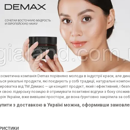
осметична компанія Demax порівняно молода в індустрії краси, але дин
ся унікальні продукти, які поєднують у собі традиції, натуральні компо
ироватка від ТМ Демакс — це концепт продукт, який і ефективний, і без
свою лідерську позицію й отримувати позитивні відгуки з боку споживачі
рія України, вже вивішені простори, де вона ґрунтовно закріпила за соб
упити з доставкою в Україні можна, оформивши замовлен
РИСТИКИ