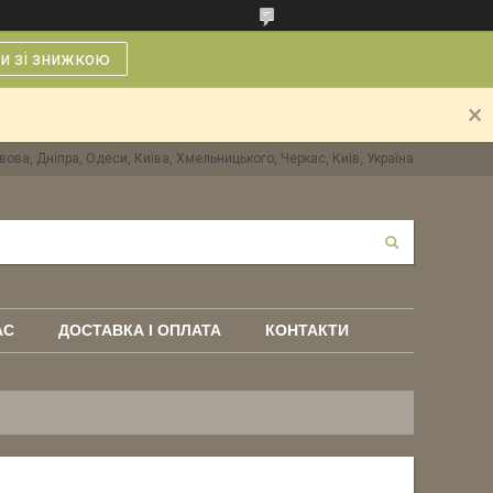
и зі знижкою
вова, Дніпра, Одеси, Київа, Хмельницького, Черкас, Київ, Україна
АС
ДОСТАВКА І ОПЛАТА
КОНТАКТИ