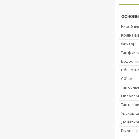
ОСНОВН
Виробни
Країна в
Фактор з
Тип факт
Водостій
Область 
Об`єм
Тип сонц
Гіпоалер
Тип шкір
Упаковка
Додатко
Вікова гр