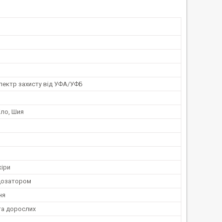
пектр захисту від УФА/УФБ
іло, Шия
кіри
дозатором
ня
та дорослих