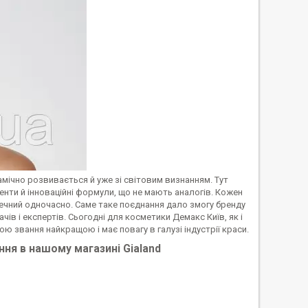
амічно розвивається й уже зі світовим визнанням. Тут
ненти й інноваційні формули, що не мають аналогів. Кожен
печний одночасно. Саме таке поєднання дало змогу бренду
в і експертів. Сьогодні для косметики Демакс Київ, як і
ою звання найкращою і має повагу в галузі індустрії краси.
ня в нашому магазині Gialand