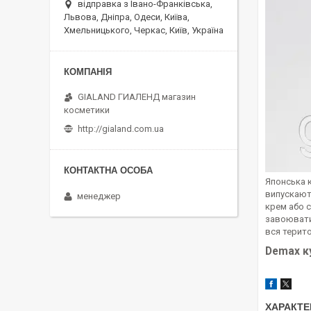
відправка з Івано-Франківська,
Львова, Дніпра, Одеси, Київа,
Хмельницького, Черкас, Київ, Україна
GIALAND ГИАЛЕНД магазин
косметики
http://gialand.com.ua
Японська к
випускають
менеджер
крем або с
завоювати 
вся терито
Demax к
ХАРАКТЕ