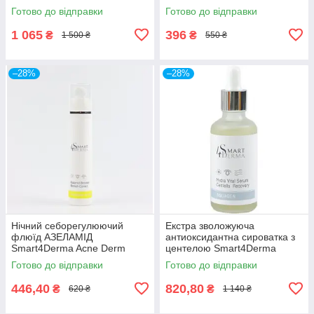
ROYAL BTX-SERUM PDNA
LOTION АНА-BHA-PHA PURE
Готово до відправки
Готово до відправки
FILLING
1 065
396
₴
₴
1 500 ₴
550 ₴
–28%
–28%
Нічний себорегулюючий
Екстра зволожуюча
флюїд АЗЕЛАМІД
антиоксидантна сироватка з
Smart4Derma Acne Derm
центелою Smart4Derma
Active AZELAMID BOOSTER
Aquagen HYDRA VITAL
Готово до відправки
Готово до відправки
BLEMISH CORRECT
SERUM CENTELLA
RECOVERY
446,40
820,80
₴
₴
620 ₴
1 140 ₴