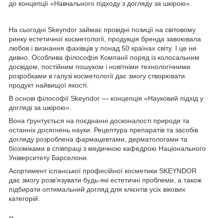
до концепції «Навчального підходу з догляду за шкірою».
На сьогодні Skeyndor займає провідні позиції на світовому
ринку естетичної косметології, продукція бренда завоювала
любов і визнання фахівців у понад 50 країнах світу. І це не
дивно. Особлива філософія Компанії поряд із колосальним
досвідом, постійним пошуком і новітніми технологічними
розробками в галузі косметології дає змогу створювати
продукт найвищої якості.
В основі філософії Skeyndor — концепція «Науковий підхід у
догляді за шкірою».
Вона ґрунтується на поєднанні досконалості природи та
останніх досягнень науки. Рецептура препаратів та засобів
догляду розроблена фармацевтами, дерматологами та
біохіміками в співпраці з медичною кафедрою Національного
Університету Барселони.
Асортимент іспанської професійної косметики SKEYNDOR
дає змогу розв'язувати будь-які естетичні проблеми, а також
підбирати оптимальний догляд для клієнтів усіх вікових
категорій.