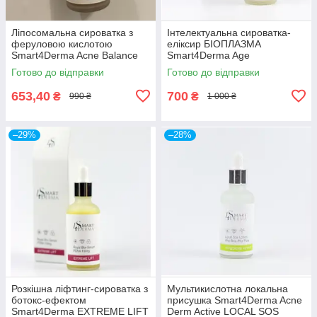
Ліпосомальна сироватка з
Інтелектуальна сироватка-
феруловою кислотою
еліксир БІОПЛАЗМА
Smart4Derma Acne Balance
Smart4Derma Age
FERRULIC LIPOSERUM BHA-
Performance BIOPLASMA
Готово до відправки
Готово до відправки
PHA CONTROL
SMART ELIXIR
MULTIPEPTIDES LIFTING
653,40
700
₴
₴
990 ₴
1 000 ₴
50мл
–29%
–28%
Розкішна ліфтинг-сироватка з
Мультикислотна локальна
ботокс-ефектом
присушка Smart4Derma Acne
Smart4Derma EXTREME LIFT
Derm Active LOCAL SOS