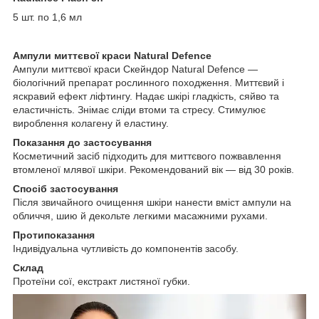
5 шт. по 1,6 мл
Ампули миттєвої краси Natural Defence
Ампули миттєвої краси Скейндор Natural Defence —
біологічний препарат рослинного походження. Миттєвий і
яскравий ефект ліфтингу. Надає шкірі гладкість, сяйво та
еластичність. Знімає сліди втоми та стресу. Стимулює
вироблення колагену й еластину.
Показання до застосування
Косметичний засіб підходить для миттєвого пожвавлення
втомленої млявої шкіри. Рекомендований вік — від 30 років.
Спосіб застосування
Після звичайного очищення шкіри нанести вміст ампули на
обличчя, шию й декольте легкими масажними рухами.
Протипоказання
Індивідуальна чутливість до компонентів засобу.
Склад
Протеїни сої, екстракт листяної губки.