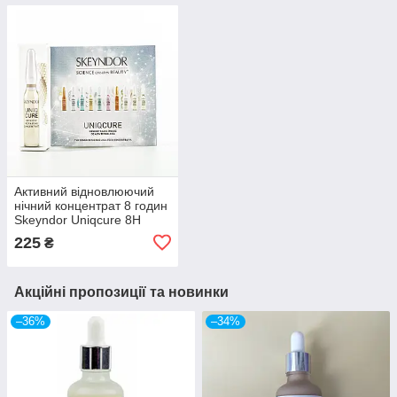
Активний відновлюючий
нічний концентрат 8 годин
Skeyndor Uniqcure 8H
night repairing concentrate
225
₴
Акційні пропозиції та новинки
–36%
–34%