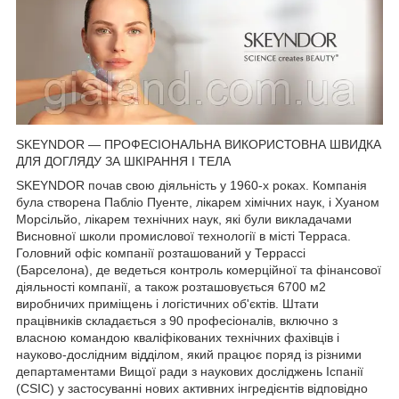
SKEYNDOR — ПРОФЕСІОНАЛЬНА ВИКОРИСТОВНА ШВИДКА
ДЛЯ ДОГЛЯДУ ЗА ШКІРАННЯ І ТЕЛА
SKEYNDOR почав свою діяльність у 1960-х роках. Компанія
була створена Пабліо Пуенте, лікарем хімічних наук, і Хуаном
Морсільйо, лікарем технічних наук, які були викладачами
Висновної школи промислової технології в місті Терраса.
Головний офіс компанії розташований у Террассі
(Барселона), де ведеться контроль комерційної та фінансової
діяльності компанії, а також розташовується 6700 м2
виробничих приміщень і логістичних об'єктів. Штати
працівників складається з 90 професіоналів, включно з
власною командою кваліфікованих технічних фахівців і
науково-дослідним відділом, який працює поряд із різними
департаментами Вищої ради з наукових досліджень Іспанії
(CSIC) у застосуванні нових активних інгредієнтів відповідно