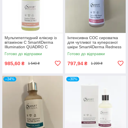
Мультипептидний еліксир із
Інтенсивна СОС сироватка
вітаміном С Smart4Derma
для чутливої та куперозної
Illumination QUADRO C
шкіри Smart4Derma Redness
ELIXIR PEPTIDES & VITA C
Correct DERMA SOS SERUM
Готово до відправки
Готово до відправки
50мл
MAGNOLIA REPAIR
985,60
797,94
₴
₴
1 540 ₴
1 209 ₴
–34%
–30%