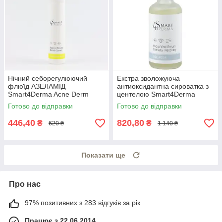
Нічний себорегулюючий
Екстра зволожуюча
флюїд АЗЕЛАМІД
антиоксидантна сироватка з
Smart4Derma Acne Derm
центелою Smart4Derma
Active AZELAMID BOOSTER
Aquagen HYDRA VITAL
Готово до відправки
Готово до відправки
BLEMISH CORRECT
SERUM CENTELLA
RECOVERY
446,40
820,80
₴
₴
620 ₴
1 140 ₴
Показати ще
Про нас
97% позитивних з 283 відгуків за рік
Працює з 22.06.2014