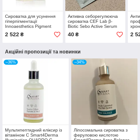
Сироватка для усунення
Активна себорегулююча
Анти
гіперпігментації
сироватка CEF Lab β-
проф
Innoaesthetics Pigment
Biotic Sebo Active Serum
хрон
Defense Serum
2мл
Inno
2 522
40
2 5
₴
₴
Perf
Акційні пропозиції та новинки
–36%
–34%
Мультипептидний еліксир із
Ліпосомальна сироватка з
вітаміном С Smart4Derma
феруловою кислотою