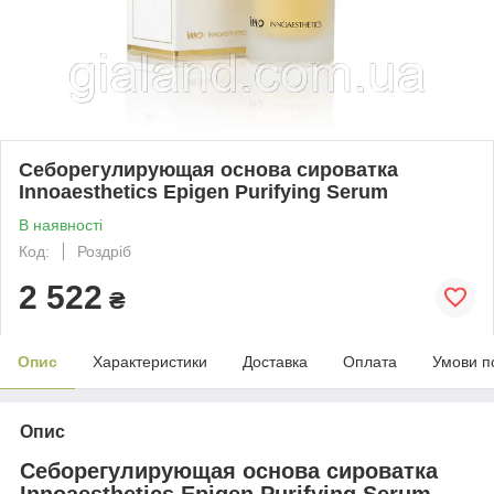
Себорегулирующая основа сироватка
Innoaesthetics Epigen Purifying Serum
В наявності
Код:
Роздріб
2 522
₴
Опис
Характеристики
Доставка
Оплата
Умови п
Опис
Себорегулирующая основа сироватка
Innoaesthetics Epigen Purifying Serum