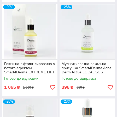
–29%
–28%
Розкішна ліфтинг-сироватка з
Мультикислотна локальна
ботокс-ефектом
присушка Smart4Derma Acne
Smart4Derma EXTREME LIFT
Derm Active LOCAL SOS
ROYAL BTX-SERUM PDNA
LOTION АНА-BHA-PHA PURE
Готово до відправки
Готово до відправки
FILLING
1 065
396
₴
₴
1 500 ₴
550 ₴
–28%
–28%