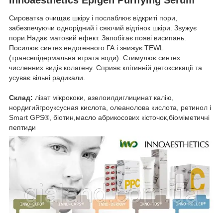
Сироватка очищає шкіру і послаблює відкриті пори,
забезпечуючи однорідний і сяючий відтінок шкіри. Звужує
пори.Надає матовий ефект. Запобігає появі висипань.
Посилює синтез ендогенного ГА і знижує TEWL
(трансепідермальна втрата води). Стимулює синтез
численних видів колагену. Сприяє клітинній детоксикації та
усуває вільні радикали.
Склад:
лізат мікрококи, азелоилдиглицинат калію,
нордигийгроуксусная кислота, олеанолова кислота, ретинол і
Smart GPS®, біотин,масло абрикосових кісточок,біоміметичні
пептиди