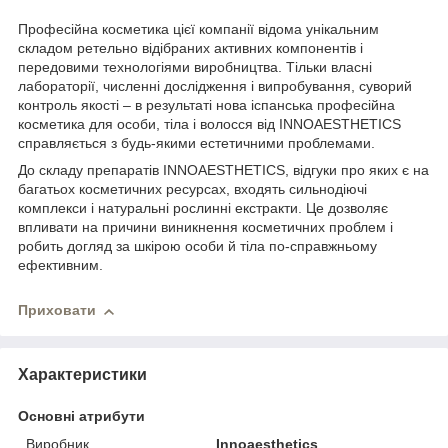
Професійна косметика цієї компанії відома унікальним
складом ретельно відібраних активних компонентів і
передовими технологіями виробництва. Тільки власні
лабораторії, численні дослідження і випробування, суворий
контроль якості – в результаті нова іспанська професійна
косметика для особи, тіла і волосся від INNOAESTHETICS
справляється з будь-якими естетичними проблемами.
До складу препаратів INNOAESTHETICS, відгуки про яких є на
багатьох косметичних ресурсах, входять сильнодіючі
комплекси і натуральні рослинні екстракти. Це дозволяє
впливати на причини виникнення косметичних проблем і
робить догляд за шкірою особи й тіла по-справжньому
ефективним.
Приховати
Характеристики
Основні атрибути
Виробник
Innoaesthetics