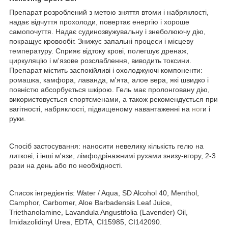
Препарат розроблений з метою зняття втоми і набряклості,
надає відчуття прохолоди, повертає енергію і хороше
самопочуття. Надає судинозвужувальну і знеболюючу дію,
покращує кровообіг. Знижує запальні процеси і місцеву
температуру. Сприяє відтоку крові, полегшує дренаж,
циркуляцію і м'язове розслаблення, виводить токсини.
Препарат містить заспокійливі і охолоджуючі компоненти:
ромашка, камфора, лаванда, м'ята, алое вера, які швидко і
повністю абсорбується шкірою. Гель має пролонговану дію,
використовується спортсменами, а також рекомендується при
вагітності, набряклості, підвищеному навантаженні на
ног
и і
руки.
Спосіб застосування: наносити невелику кількість гелю на
литкові, і інші м'язи, лімфодрінажнимі рухами знизу-вгору, 2-3
рази на день або по необхідності.
Список інгредієнтів: Water / Aqua, SD Alcohol 40, Menthol,
Camphor, Carbomer, Aloe Barbadensis Leaf Juice,
Triethanolamine, Lavandula Angustifolia (Lavender) Oil,
Imidazolidinyl Urea, EDTA, CI15985, CI142090.