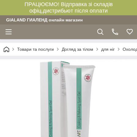
ПРАЦЮЄМО! Відправка зі складів
офіц.дистрибьют після оплати
GIALAND ГИАЛЕНД онлайн магазин
Товари та послуги
Догляд за тілом
для ніг
Охолод