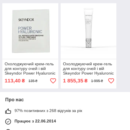
Охолоджуючий крем-гель
Охолоджуючий крем-гель
для контуру очей і вій
для контуру очей і вій
Skeyndor Power Hyaluronic
Skeyndor Power Hyaluronic
Cooling eye contour
Cooling eye contour &
113,40
1 855,35
₴
₴
135 ₴
1 995 ₴
eyelashes gel 15мл
Про нас
97% позитивних з 268 відгуків за рік
Працює з 22.06.2014