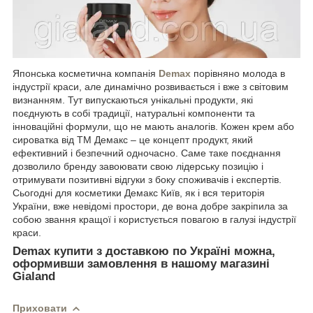
Японська косметична компанія
Demax
порівняно молода в
індустрії краси, але динамічно розвивається і вже з світовим
визнанням. Тут випускаються унікальні продукти, які
поєднують в собі традиції, натуральні компоненти та
інноваційні формули, що не мають аналогів. Кожен крем або
сироватка від ТМ Демакс – це концепт продукт, який
ефективний і безпечний одночасно. Саме таке поєднання
дозволило бренду завоювати свою лідерську позицію і
отримувати позитивні відгуки з боку споживачів і експертів.
Сьогодні для косметики Демакс Київ, як і вся територія
України, вже невідомі простори, де вона добре закріпила за
собою звання кращої і користується повагою в галузі індустрії
краси.
Demax купити з доставкою по Україні можна,
оформивши замовлення в нашому магазині
Gialand
Приховати