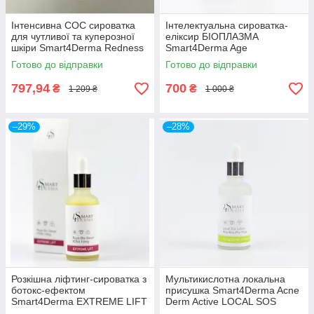
Інтенсивна СОС сироватка
Інтелектуальна сироватка-
для чутливої та куперозної
еліксир БІОПЛАЗМА
шкіри Smart4Derma Redness
Smart4Derma Age
Correct DERMA SOS SERUM
Performance BIOPLASMA
Готово до відправки
Готово до відправки
MAGNOLIA REPAIR
SMART ELIXIR
MULTIPEPTIDES LIFTING
797,94
700
₴
₴
1 209 ₴
1 000 ₴
50мл
–29%
–28%
Розкішна ліфтинг-сироватка з
Мультикислотна локальна
ботокс-ефектом
присушка Smart4Derma Acne
Smart4Derma EXTREME LIFT
Derm Active LOCAL SOS
ROYAL BTX-SERUM PDNA
LOTION АНА-BHA-PHA PURE