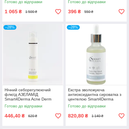
Готово до відправки
Готово до відправки
FILLING
1 065
396
₴
₴
1 500 ₴
550 ₴
–28%
–28%
Нічний себорегулюючий
Екстра зволожуюча
флюїд АЗЕЛАМІД
антиоксидантна сироватка з
Smart4Derma Acne Derm
центелою Smart4Derma
Active AZELAMID BOOSTER
Aquagen HYDRA VITAL
Готово до відправки
Готово до відправки
BLEMISH CORRECT
SERUM CENTELLA
RECOVERY
446,40
820,80
₴
₴
620 ₴
1 140 ₴