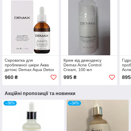
Сироватка для
Крем від демодексу
Гідр
проблемної шкіри Аква
Demax Acne Control
проб
детокс Demax Aqua Detox
Cream, 100 мл
Acn
Acne
960
995
895
₴
₴
Акційні пропозиції та новинки
–36%
–34%