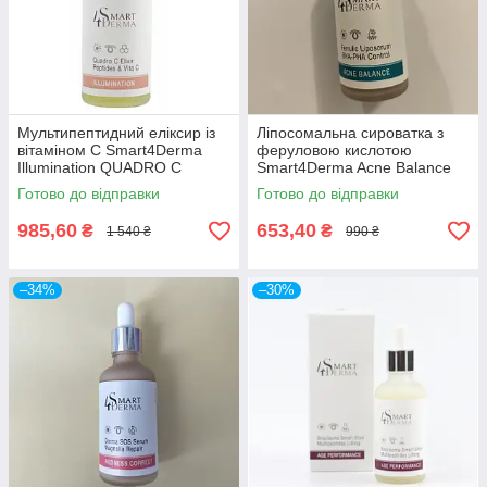
Мультипептидний еліксир із
Ліпосомальна сироватка з
вітаміном С Smart4Derma
феруловою кислотою
Illumination QUADRO C
Smart4Derma Acne Balance
ELIXIR PEPTIDES & VITA C
FERRULIC LIPOSERUM BHA-
Готово до відправки
Готово до відправки
50мл
PHA CONTROL
985,60
653,40
₴
₴
1 540 ₴
990 ₴
–34%
–30%