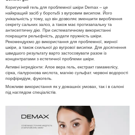
Коригуючий гель для проблемної шкіри Demax – це
найкращий засіб у боротьбі з вугровим висипом. Його
унікальність у тому, що він дозволяє зменшити вироблення
секрету сальних залоз, а також має протизапальну та
антисептичну дію. При систематичному використанні
покращити рельєфність, додати пружність шкіри.
Рекомендуємо до використання для проблемної, жирної
шкіри, а також схильної до вугрової висипки. Для досягнення
швидшого результату варто застосовувати разом із
концентратами з естетичної проблеми шкіри.
Активні інгредієнти: Алое вера гель, екстракт гамамелісу,
сірка, гіалуронова кислота, магнію сульфат. червоні водорості
порфіридіум, фукогель.
Можливе використання як у домашніх умовах, так і в салоні
під наглядом спеціалістів.