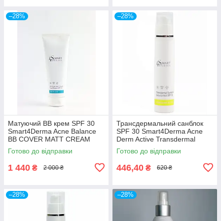
–28%
–28%
Матуючий ВВ крем SPF 30
Трансдермальний санблок
Smart4Derma Acne Balance
SPF 30 Smart4Derma Acne
BB COVER MATT CREAM
Derm Active Transdermal
230мл
Sunblock Sebocontrol Cream
Готово до відправки
Готово до відправки
1 440
446,40
₴
₴
2 000 ₴
620 ₴
–28%
–28%