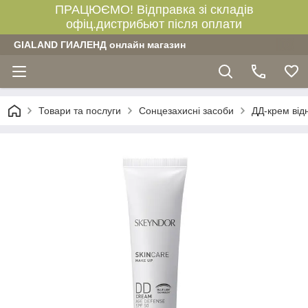
ПРАЦЮЄМО! Відправка зі складів
офіц.дистрибьют після оплати
GIALAND ГИАЛЕНД онлайн магазин
Товари та послуги
Сонцезахисні засоби
ДД-крем ві