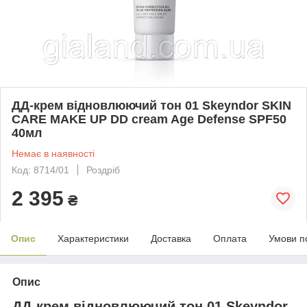
ДД-крем відновлюючий тон 01 Skeyndor SKIN
CARE MAKE UP DD cream Age Defense SPF50
40мл
Немає в наявності
Код: 8714/01
Роздріб
2 395
₴
Опис
Характеристики
Доставка
Оплата
Умови п
Опис
ДД-крем відновлюючий тон 01 Skeyndor