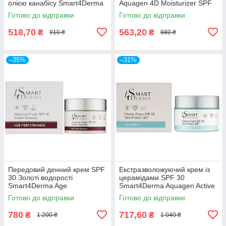
олією канабісу Smart4Derma
Aquagen 4D Moisturizer SPF
Aquagen Cannabia Sunblock
50 Ageles Cream-Gel 50мл
Готово до відправки
Готово до відправки
Ultra Hydra SPF 50
518,70
563,20
₴
₴
910 ₴
880 ₴
–35%
–31%
Передовий денний крем SPF
Екстразволожуючий крем із
30 Золоті водорості
церамідами SPF 30
Smart4Derma Age
Smart4Derma Aquagen Active
Performance DAY CREAM
Cream Total Protect 360-50мл
Готово до відправки
Готово до відправки
SPF 30 GOLDEN SEAWEED
50мл
780
717,60
₴
₴
1 200 ₴
1 040 ₴