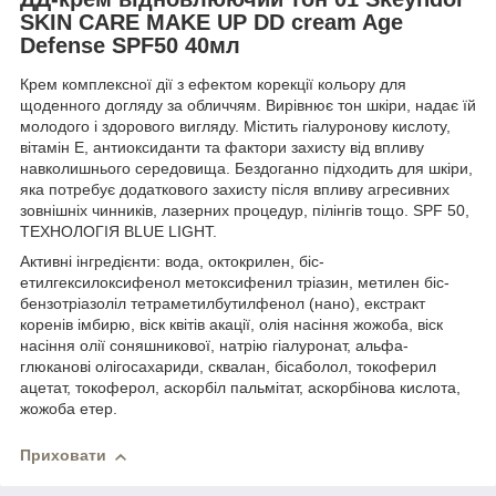
SKIN CARE MAKE UP DD cream Age
Defense SPF50 40мл
Крем комплексної дії з ефектом корекції кольору для
щоденного догляду за обличчям. Вирівнює тон шкіри, надає їй
молодого і здорового вигляду. Містить гіалуронову кислоту,
вітамін Е, антиоксиданти та фактори захисту від впливу
навколишнього середовища. Бездоганно підходить для шкіри,
яка потребує додаткового захисту після впливу агресивних
зовнішніх чинників, лазерних процедур, пілінгів тощо. SPF 50,
ТЕХНОЛОГІЯ BLUE LIGHT.
Активні інгредієнти: вода, октокрилен, біс-
етилгексилоксифенол метоксифенил тріазин, метилен біс-
бензотріазоліл тетраметилбутилфенол (нано), екстракт
коренів імбирю, віск квітів акації, олія насіння жожоба, віск
насіння олії соняшникової, натрію гіалуронат, альфа-
глюканові олігосахариди, сквалан, бісаболол, токоферил
ацетат, токоферол, аскорбіл пальмітат, аскорбінова кислота,
жожоба етер.
Приховати