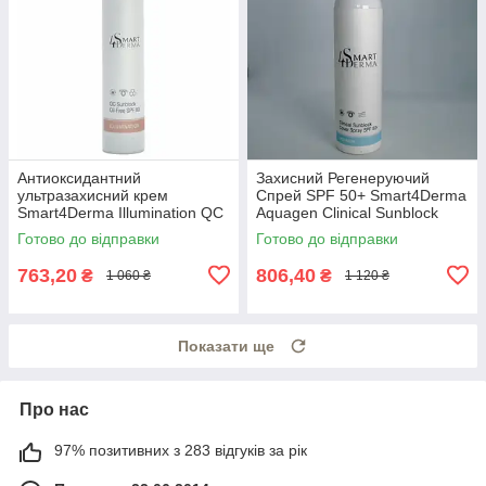
Антиоксидантний
Захисний Регенеруючий
ультразахисний крем
Спрей SPF 50+ Smart4Derma
Smart4Derma Illumination QC
Aquagen Clinical Sunblock
Sunblock Oil-Free SPF 500
Cover Spray SPF 50+
Готово до відправки
Готово до відправки
763,20
806,40
₴
₴
1 060 ₴
1 120 ₴
Показати ще
Про нас
97% позитивних з 283 відгуків за рік