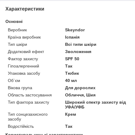
Характеристики
Основні
Виробник
Skeyndor
Країна виробник
Іспанія
Тип шкіри
Всі типи шкіри
Додатковий ефект
Зволоження
Фактор захисту
SPF 50
Гіпоалергенний
Так
Упаковка засобу
Тюбик
Об`єм
40 мл
Вікова група
Для дорослих
Область застосування
Обличчя, Шия
Тип фактора захисту
Широкий спектр захисту від
УФА/УФБ
Тип сонцезахисного
Крем
засобу
Водостійкість
Так
Користувальницькі характеристики