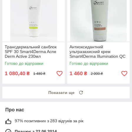
Трансдермальний санблок
Антиоксидантний
SPF 30 Smart4Derma Acne
ультразахисний крем
Derm Active 230мл
Smart4Derma Illumination QC
Sunblock Oil-Free
Готово до відправки
Готово до відправки
1 080,40
1 460
₴
₴
1 480 ₴
2 000 ₴
Показати ще
Про нас
97% позитивних з 283 відгуків за рік
Працює з 22.06.2014