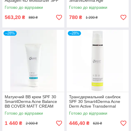
Aquagen 4D Moisturizer SPF
Smart4Derma Age
50 Ageles Cream-Gel 50мл
Performance DAY CREAM
Готово до відправки
Готово до відправки
SPF 30 GOLDEN SEAWEED
50мл
563,20
780
₴
₴
880 ₴
1 200 ₴
–28%
–28%
Матуючий ВВ крем SPF 30
Трансдермальний санблок
Smart4Derma Acne Balance
SPF 30 Smart4Derma Acne
BB COVER MATT CREAM
Derm Active Transdermal
230мл
Sunblock Sebocontrol Cream
Готово до відправки
Готово до відправки
1 440
446,40
₴
₴
2 000 ₴
620 ₴