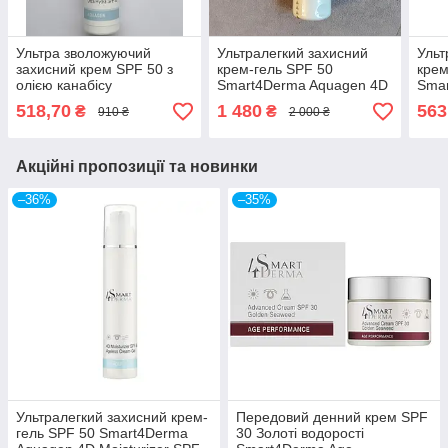
Ультра зволожуючий
Ультралегкий захисний
Ульт
захисний крем SPF 50 з
крем-гель SPF 50
крем
олією канабісу
Smart4Derma Aquagen 4D
Sma
Smart4Derma Aquagen
Moisturizer SPF 50 Ageles
Mois
518,70
1 480
563
₴
₴
910 ₴
2 000 ₴
Cannabia Sunblock Ultra
Cream-Gel
Cre
Hydra SPF 50
Акційні пропозиції та новинки
–36%
–35%
Ультралегкий захисний крем-
Передовий денний крем SPF
гель SPF 50 Smart4Derma
30 Золоті водорості