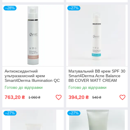
–28%
–27%
Антиоксидантний
Матувальний BB крем SPF 30
ультразахисний крем
Smart4Derma Acne Balance
Smart4Derma Illumination QC
BB COVER MATT CREAM
Sunblock Oil-Free SPF 500
TOTAL PROTECT SPF 30
Готово до відправки
Готово до відправки
763,20
394,20
₴
₴
1 060 ₴
540 ₴
–27%
–27%