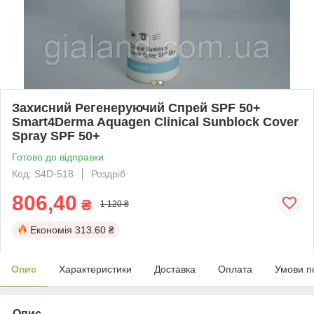
Захисний Регенеруючий Спрей SPF 50+
Smart4Derma Aquagen Clinical Sunblock Cover
Spray SPF 50+
Готово до відправки
Код: S4D-518
Роздріб
806,40
₴
1 120 ₴
Економія
313.60 ₴
Опис
Характеристики
Доставка
Оплата
Умови п
Опис