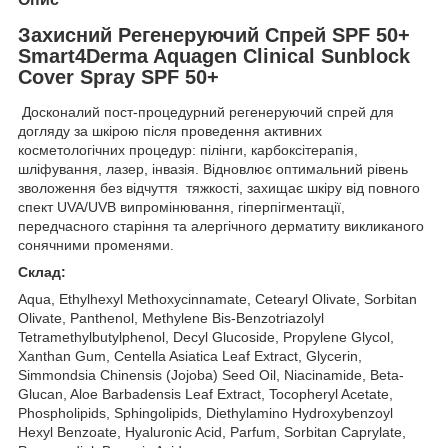
Захисний Регенеруючий Спрей SPF 50+
Smart4Derma Aquagen Clinical Sunblock
Cover Spray SPF 50+
Досконалий пост-процедурний регенеруючий спрей для
догляду за шкірою після проведення активних
косметологічних процедур: пілінги, карбоксітерапія,
шліфування, лазер, інвазія. Відновлює оптимальний рівень
зволоження без відчуття тяжкості, захищає шкіру від повного
спект UVA/UVB випромінювання, гіперпігментації,
передчасного старіння та алергічного дерматиту викликаного
сонячними променями.
Склад:
Aqua, Ethylhexyl Methoxycinnamate, Cetearyl Olivate, Sorbitan
Olivate, Panthenol, Methylene Bis-Benzotriazolyl
Tetramethylbutylphenol, Decyl Glucoside, Propylene Glycol,
Xanthan Gum, Centella Asiatica Leaf Extract, Glycerin,
Simmondsia Chinensis (Jojoba) Seed Oil, Niacinamide, Beta-
Glucan, Aloe Barbadensis Leaf Extract, Tocopheryl Acetate,
Phospholipids, Sphingolipids, Diethylamino Hydroxybenzoyl
Hexyl Benzoate, Hyaluronic Acid, Parfum, Sorbitan Caprylate,