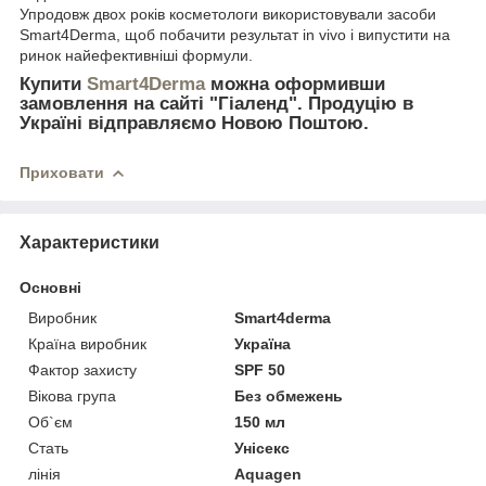
Упродовж двох років косметологи використовували засоби
Smart4Derma, щоб побачити результат in vivo і випустити на
ринок найефективніші формули.
Купити
Smart4Derma
можна оформивши
замовлення на сайті "Гіаленд". Продуцію в
Україні відправляємо Новою Поштою.
Приховати
Характеристики
Основні
Виробник
Smart4derma
Країна виробник
Україна
Фактор захисту
SPF 50
Вікова група
Без обмежень
Об`єм
150 мл
Стать
Унісекс
лінія
Aquagen