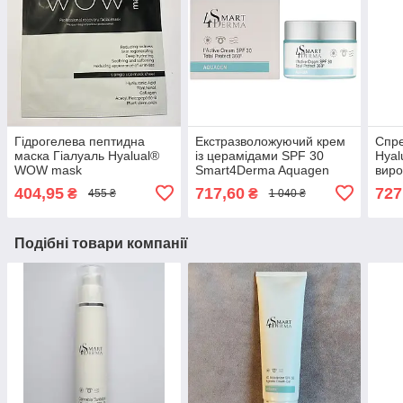
Гідрогелева пептидна
Екстразволожуючий крем
Спре
маска Гіалуаль Hyalual®
із церамідами SPF 30
Hyal
WOW mask
Smart4Derma Aquagen
виро
Active Cream Total Protect
404,95
717,60
727
₴
₴
455 ₴
1 040 ₴
360-50мл
Подібні товари компанії