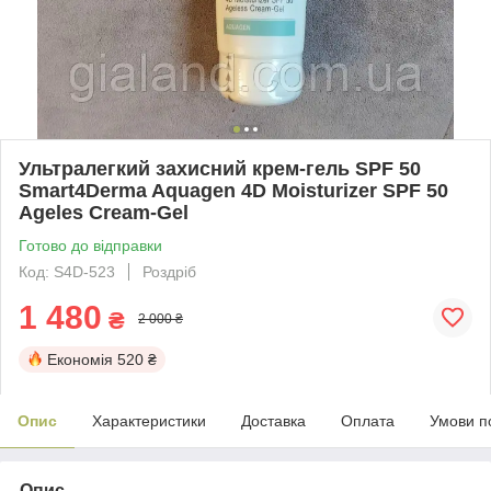
Ультралегкий захисний крем-гель SPF 50
Smart4Derma Aquagen 4D Moisturizer SPF 50
Ageles Cream-Gel
Готово до відправки
Код: S4D-523
Роздріб
1 480
₴
2 000 ₴
Економія
520 ₴
Опис
Характеристики
Доставка
Оплата
Умови п
Опис