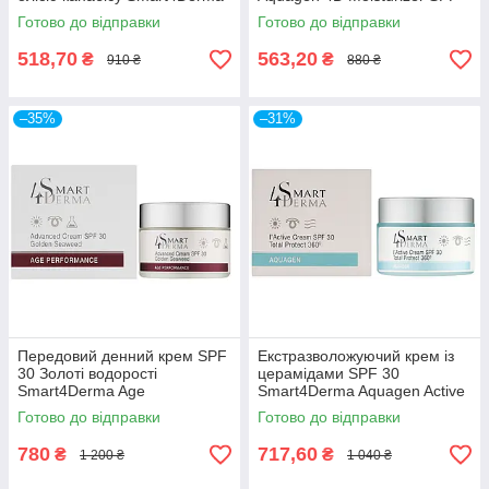
Aquagen Cannabia Sunblock
50 Ageles Cream-Gel 50мл
Готово до відправки
Готово до відправки
Ultra Hydra SPF 50
518,70
563,20
₴
₴
910 ₴
880 ₴
–35%
–31%
Передовий денний крем SPF
Екстразволожуючий крем із
30 Золоті водорості
церамідами SPF 30
Smart4Derma Age
Smart4Derma Aquagen Active
Performance DAY CREAM
Cream Total Protect 360-50мл
Готово до відправки
Готово до відправки
SPF 30 GOLDEN SEAWEED
50мл
780
717,60
₴
₴
1 200 ₴
1 040 ₴