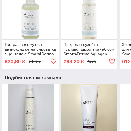
Екстра зволожуюча
Пінка для сухої та
Звол
антиоксидантна сироватка
чутливої шкіри з канабісом
для 
з центелою Smart4Derma
Smart4Derma Aquagen
Sma
Aquagen HYDRA VITAL
HYDRO ALOE MOUSSE
Poly
820,80
298,20
612
₴
₴
1 140 ₴
420 ₴
SERUM CENTELLA
CANNABIS RELIEF
BRI
RECOVERY
Подібні товари компанії