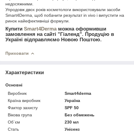
недосяжними.
Упродовж двох років косметологи використовували засоби
Smart4Derma, щоб побачити результат in vivo і випустити на
ринок найефективніші формули.
Купити
Smart4Derma
можна оформивши
замовлення на сайті "Гіаленд". Продуцію в
Україні відправляємо Новою Поштою.
Приховати
Характеристики
Основні
Виробник
Smart4derma
Країна виробник
Україна
Фактор захисту
SPF 50
Вікова група
Без обмежень
Об`єм
230 мл
Стать
Унісекс