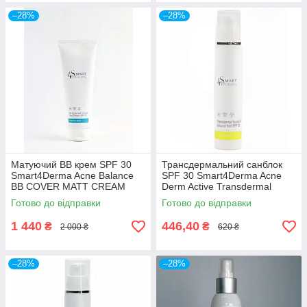
–28%
–28%
Матуючий ВВ крем SPF 30
Трансдермальний санблок
Smart4Derma Acne Balance
SPF 30 Smart4Derma Acne
BB COVER MATT CREAM
Derm Active Transdermal
230мл
Sunblock Sebocontrol Cream
Готово до відправки
Готово до відправки
1 440
446,40
₴
₴
2 000 ₴
620 ₴
–28%
–28%