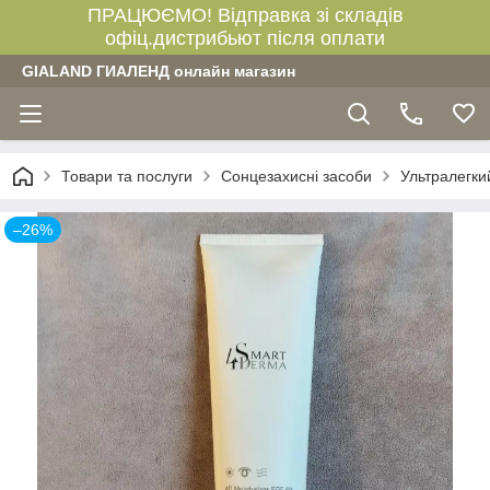
ПРАЦЮЄМО! Відправка зі складів
офіц.дистрибьют після оплати
GIALAND ГИАЛЕНД онлайн магазин
Товари та послуги
Сонцезахисні засоби
Ультралегки
–26%