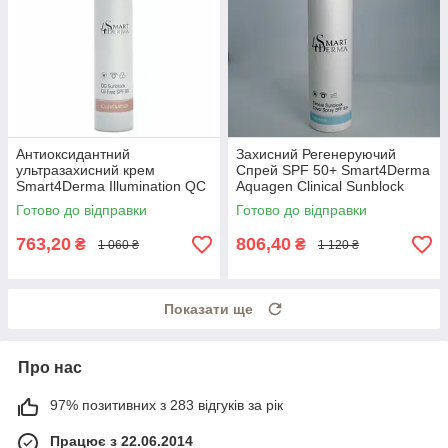
Антиоксидантний
Захисний Регенеруючий
ультразахисний крем
Спрей SPF 50+ Smart4Derma
Smart4Derma Illumination QC
Aquagen Clinical Sunblock
Sunblock Oil-Free SPF 500
Cover Spray SPF 50+
Готово до відправки
Готово до відправки
763,20
806,40
₴
₴
1 060 ₴
1 120 ₴
Показати ще
Про нас
97% позитивних з 283 відгуків за рік
Працює з 22.06.2014