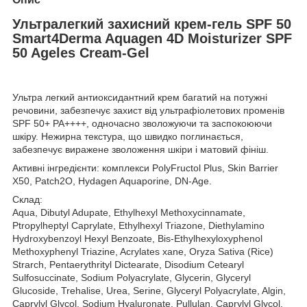
Ультралегкий захисний крем-гель SPF 50
Smart4Derma Aquagen 4D Moisturizer SPF
50 Ageles Cream-Gel
Ультра легкий антиоксидантний крем багатий на потужні
речовини, забезпечує захист від ультрафіолетових променів
SPF 50+ PA++++, одночасно зволожуючи та заспокоюючи
шкіру. Нежирна текстура, що швидко поглинається,
забезпечує виражене зволоження шкіри і матовий фініш.
Активні інгредієнти: комплекси PolyFructol Plus, Skin Barrier
X50, Patch2O, Hydagen Aquaporine, DN-Age.
Склад:
Aqua, Dibutyl Adupate, Ethylhexyl Methoxycinnamate,
Ptropylheptyl Caprylate, Ethylhexyl Triazone, Diethylamino
Hydroxybenzoyl Hexyl Benzoate, Bis-Ethylhexyloxyphenol
Methoxyphenyl Triazine, Acrylates xane, Oryza Sativa (Rice)
Strarch, Pentaerythrityl Dictearate, Disodium Cetearyl
Sulfosuccinate, Sodium Polyacrylate, Glycerin, Glyceryl
Glucoside, Trehalise, Urea, Serine, Glyceryl Polyacrylate, Algin,
Caprylyl Glycol, Sodium Hyaluronate, Pullulan, Caprylyl Glycol,