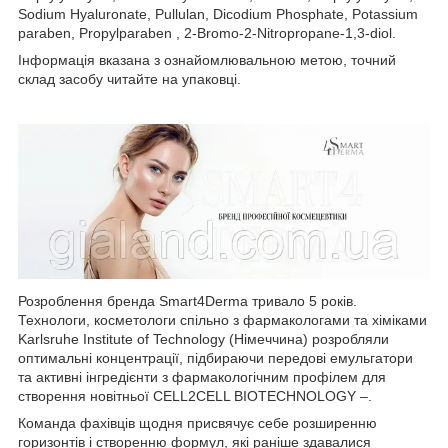
Sodium Hyaluronate, Pullulan, Dicodium Phosphate, Potassium
paraben, Propylparaben , 2-Bromo-2-Nitropropane-1,3-diol.
Інформація вказана з ознайомлювальною метою, точний
склад засобу читайте на упаковці.
Розроблення бренда Smart4Derma тривало 5 років.
Технологи, косметологи спільно з фармакологами та хіміками
Karlsruhe Institute of Technology (Німеччина) розробляли
оптимальні концентрації, підбираючи передові емульгатори
та активні інгредієнти з фармакологічним профілем для
створення новітньої CELL2CELL BIOTECHNOLOGY –.
Команда фахівців щодня присвячує себе розширенню
горизонтів і створенню формул, які раніше здавалися