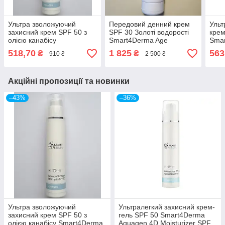
Ультра зволожуючий
Передовий денний крем
Ульт
захисний крем SPF 50 з
SPF 30 Золоті водорості
крем
олією канабісу
Smart4Derma Age
Sma
Smart4Derma Aquagen
Performance DAY CREAM
Mois
518,70
1 825
563
₴
₴
910 ₴
2 500 ₴
Cannabia Sunblock Ultra
SPF 30
Cre
Hydra SPF 50
Акційні пропозиції та новинки
–43%
–36%
Ультра зволожуючий
Ультралегкий захисний крем-
захисний крем SPF 50 з
гель SPF 50 Smart4Derma
олією канабісу Smart4Derma
Aquagen 4D Moisturizer SPF