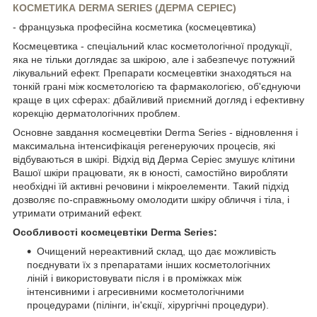
КОСМЕТИКА DERMA SERIES (ДЕРМА СЕРІЕС)
- французька професійна косметика (космецевтика)
Космецевтика - спеціальний клас косметологічної продукції,
яка не тільки доглядає за шкірою, але і забезпечує потужний
лікувальний ефект. Препарати космецевтіки знаходяться на
тонкій грані між косметологією та фармакологією, об'єднуючи
краще в цих сферах: дбайливий приємний догляд і ефективну
корекцію дерматологічних проблем.
Основне завдання космецевтіки Derma Series - відновлення і
максимальна інтенсифікація регенеруючих процесів, які
відбуваються в шкірі. Відхід від Дерма Серіес змушує клітини
Вашої шкіри працювати, як в юності, самостійно виробляти
необхідні їй активні речовини і мікроелементи. Такий підхід
дозволяє по-справжньому омолодити шкіру обличчя і тіла, і
утримати отриманий ефект.
Особливості космецевтіки Derma Series:
Очищений нереактивний склад, що дає можливість
поєднувати їх з препаратами інших косметологічних
ліній і використовувати після і в проміжках між
інтенсивними і агресивними косметологічними
процедурами (пілінги, ін'єкції, хірургічні процедури).