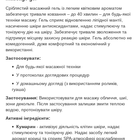
Сріблястий масажний гель із легким квітковим ароматом
забезпечує тривале ковзання – до 40 хвилин – для будь-якої
техніки масажу. Гель сприяє відновленню ліпідної мантії,
насиченню шкіри антиоксидантами, надає стимулюючу та
тонізуючу дію на шкіру. Забезпечує тривале зволоження та
підтримує місцеву захисну реакцію шкіри. Гель абсолютно не
комедогенний, дуже комфортний та економічний у
використанні.
Застосовувати:
Для будь-якої масажної техніки
У протоколах доглядових процедур
У домашньому догляді (з використанням роликів,
гуаша)
Застосування:
Використовувати для масажу обличчя, шиї,
зони декольте. Після застосування залишки змити теплою
водою, протонізувати шкіру.
Активні інгредієнти:
Кумарин
- активізує діяльність клітин шкіри, надає
стимулюючу та тонізуючу дію. Надає засобу легкий
аромат кориці та сприяє SPA-атмосфері розслаблення