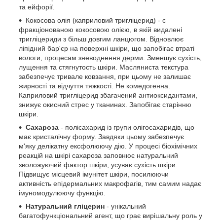
та ейфорії.
Кокосова олія (каприловий тригліцерид) - є
фракціонованою кокосовою олією, в якій видалені
тригліцериди з більш довгим ланцюгом. Відновлює
ліпідний бар'єр на поверхні шкіри, що запобігає втраті
вологи, процесам зневоднення дерми. Зменшує сухість,
лущення та стягнутость шкіри. Масляниста текстура
забезпечує тривале ковзання, при цьому не залишає
жирності та відчуття тяжкості. Не комедогенна.
Каприловий тригліцерид збагачений антиоксидантами,
знижує окисний стрес у тканинах. Запобігає старінню
шкіри.
Сахароза
- полісахарид із групи олігосахаридів, що
має кристалічну форму. Завдяки цьому забезпечує
м'яку делікатну ексфолюючу дію. У процесі біохімічних
реакцій на шкірі сахароза заповнює натуральний
зволожуючий фактор шкіри, усуває сухість шкіри.
Підвищує місцевий імунітет шкіри, посилюючи
активність епідермальних макрофагів, тим самим надає
імуномодулюючу функцію.
Натуральний гліцерин
- унікальний
багатофункціональний агент, що грає вирішальну роль у