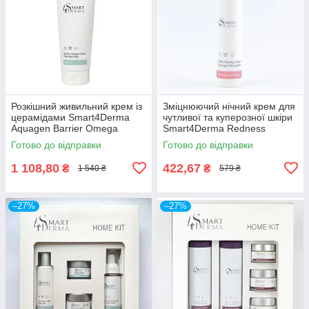
Розкішний живильний крем із
Зміцнюючий нічний крем для
церамідами Smart4Derma
чутливої та куперозної шкіри
Aquagen Barrier Omega
Smart4Derma Redness
Cream Rich Multieels 230мл
Correct CALM RELAXING
Готово до відправки
Готово до відправки
CREAM OVERNIGHT
STRENGTHEN
1 108,80
422,67
₴
₴
1 540 ₴
579 ₴
–27%
–27%