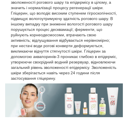
зволоженості рогового шару та епідермісу в цілому, а
значить і нормалізації процесу регенерації шкіри.
Гліцерин, що володіє високим ступенем гігроскопічності,
підвищує вологоутримуючу здатність рогового шару. В
іншому випадку при зниженні вологості рогового шару
порушується процес десквамації; ферменти, що
руйнують корнеодесмосоми, втрачають свою
активність; відлущування відбувається нерівномірно;
при нестачі води рогові конверти деформуються,
викликаючи відчуття стягнутості шкіри. Гліцерин за
допомогою аквапоринів-3 проникає глибоко в епідерміс,
утворюючи своєрідний водний резервуар, відновлюючи
загальний рівень зволоженості епідермісу. Зволоженість
шкіри зберігається навіть через 24 години після
застосування гліцерину.