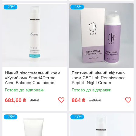
–29%
–28%
Нічний ліпосомальний крем
Пептидний нічний ліфтинг-
«Кутибіом» Smart4Derma
крем CEF Lab Renaissance
Acne Balance Cuutibiome
Peptilift Night Cream
lipocream extra regeneration
Готово до відправки
Готово до відправки
681,60
864
₴
₴
960 ₴
1 200 ₴
–28%
–27%