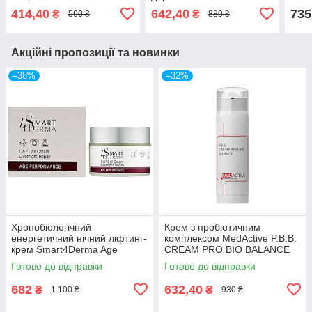
Acne Balance LIME
Cleansing Gel Melaleuca
Gel
414,40
642,40
735
₴
₴
560 ₴
880 ₴
ATRAUMATIC GEL DEEP
Alternifolia
PORE CLEASING
Акційні пропозиції та новинки
–38%
–32%
Хронобіологічний
Крем з пробіотичним
енергетичний нічний ліфтинг-
комплексом MedActive P.B.B.
крем Smart4Derma Age
CREAM PRO BIO BALANCE
Performance CELL2CELL
dry & normal skin
Готово до відправки
Готово до відправки
CREAM OVERNIGHT REPAIR
50мл
682
632,40
₴
₴
1 100 ₴
930 ₴