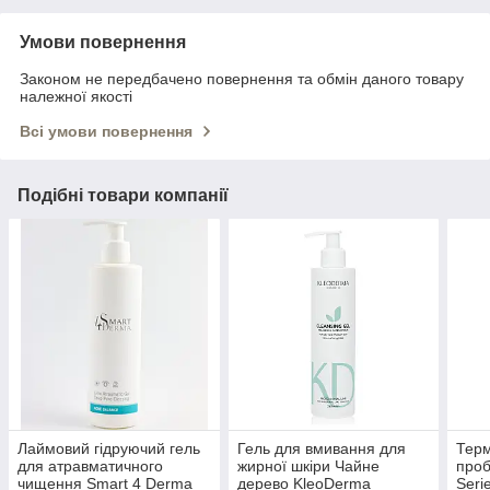
Умови повернення
Законом не передбачено повернення та обмін даного товару
належної якості
Всі умови повернення
Подібні товари компанії
Лаймовий гідруючий гель
Гель для вмивання для
Терм
для атравматичного
жирної шкіри Чайне
проб
чищення Smart 4 Derma
дерево KleoDerma
Seri