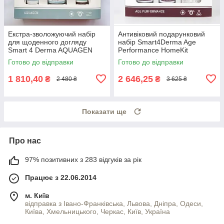
Екстра-зволожуючий набір
Антивіковий подарунковий
для щоденного догляду
набір Smart4Derma Age
Smart 4 Derma AQUAGEN
Performance HomeKit
HOME KIT
Готово до відправки
Готово до відправки
1 810,40
2 646,25
₴
₴
2 480 ₴
3 625 ₴
Показати ще
Про нас
97% позитивних з 283 відгуків за рік
Працює з 22.06.2014
м. Київ
відправка з Івано-Франківська, Львова, Дніпра, Одеси,
Київа, Хмельницького, Черкас, Київ, Україна