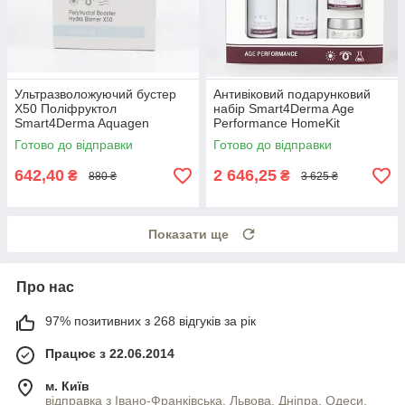
Ультразволожуючий бустер
Антивіковий подарунковий
Х50 Поліфруктол
набір Smart4Derma Age
Smart4Derma Aquagen
Performance HomeKit
Polyfructol Booster
Готово до відправки
Готово до відправки
642,40
2 646,25
₴
₴
880 ₴
3 625 ₴
Показати ще
Про нас
97% позитивних з 268 відгуків за рік
Працює з 22.06.2014
м. Київ
відправка з Івано-Франківська, Львова, Дніпра, Одеси,