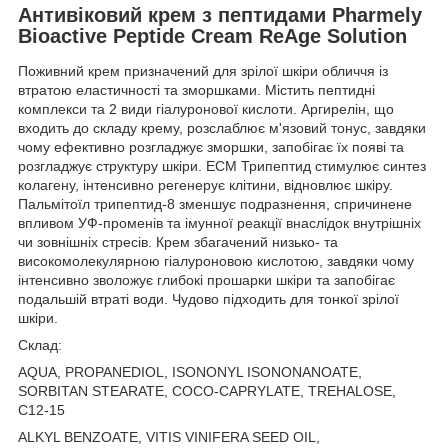
Антивіковий крем з пептидами Pharmely
Bioactive Peptide Cream ReAge Solution
Поживний крем призначений для зрілої шкіри обличчя із
втратою еластичності та зморшками. Містить пептидні
комплекси та 2 види гіалуронової кислоти. Аргирелін, що
входить до складу крему, розслаблює м'язовий тонус, завдяки
чому ефективно розгладжує зморшки, запобігає їх появі та
розгладжує структуру шкіри. ECM Трипептид стимулює синтез
колагену, інтенсивно регенерує клітини, відновлює шкіру.
Пальмітоїл трипептид-8 зменшує подразнення, спричинене
впливом УФ-променів та імунної реакції внаслідок внутрішніх
чи зовнішніх стресів. Крем збагачений низько- та
високомолекулярною гіалуроновою кислотою, завдяки чому
інтенсивно зволожує глибокі прошарки шкіри та запобігає
подальшій втраті води. Чудово підходить для тонкої зрілої
шкіри.
Склад:
AQUA, PROPANEDIOL, ISONONYL ISONONANOATE,
SORBITAN STEARATE, COCO-CAPRYLATE, TREHALOSE,
C12-15
ALKYL BENZOATE, VITIS VINIFERA SEED OIL,