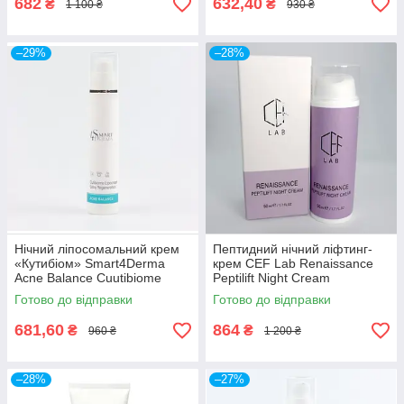
682
632,40
₴
₴
1 100 ₴
930 ₴
–29%
–28%
Нічний ліпосомальний крем
Пептидний нічний ліфтинг-
«Кутибіом» Smart4Derma
крем CEF Lab Renaissance
Acne Balance Cuutibiome
Peptilift Night Cream
lipocream extra regeneration
Готово до відправки
Готово до відправки
681,60
864
₴
₴
960 ₴
1 200 ₴
–28%
–27%