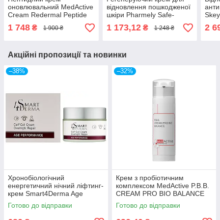
оновлювальний MedActive
відновлення пошкодженої
анти
Cream Redermal Peptide
шкіри Pharmely Safe-
Skey
Anti Age
Treatment SOS Cream
age 
1 748
1 173,12
2 6
₴
₴
1 900 ₴
1 248 ₴
Mousse 50мл
Акційні пропозиції та новинки
–38%
–32%
Хронобіологічний
Крем з пробіотичним
енергетичний нічний ліфтинг-
комплексом MedActive P.B.B.
крем Smart4Derma Age
CREAM PRO BIO BALANCE
Performance CELL2CELL
dry & normal skin
Готово до відправки
Готово до відправки
CREAM OVERNIGHT REPAIR
50мл