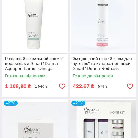
Розкішний живильний крем із
Зміцнюючий нічний крем для
церамідами Smart4Derma
чутливої та куперозної шкіри
Aquagen Barrier Omega
Smart4Derma Redness
Cream Rich Multieels 230мл
Correct CALM RELAXING
Готово до відправки
Готово до відправки
CREAM OVERNIGHT
STRENGTHEN
1 108,80
422,67
₴
₴
1 540 ₴
579 ₴
–27%
–27%