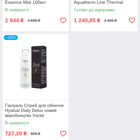
Essence Mist 100мл
Aquatherm Line Thermal
concentrate water 250 мл
В наявності
Готово до відправки
2 944
1 240,85
₴
₴
3 680 ₴
1 495 ₴
–10%
Гіалуаль Спрей для обличчя
Hyalual Daily Delux новий
виробництво Італія
В наявності
727,20
₴
808 ₴