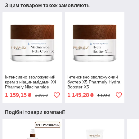
З цим товаром також замовляють
Інтенсивно зволожуючий
Інтенсивно зволожуючий
крем з ніацинамідами Х4
бустер Х5 Pharmely Hydra
Pharmely Niacinamide
Booster X5
Hydra Cream X4 50мл
1 159,15
1 145,28
₴
₴
1 195 ₴
1 193 ₴
Подібні товари компанії