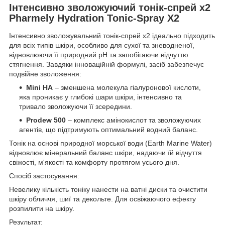
Інтенсивно зволожуючий тонік-спрей х2
Pharmely Hydration Tonic-Spray X2
Інтенсивно зволожувальний тонік-спрей х2 ідеально підходить
для всіх типів шкіри, особливо для сухої та зневодненої,
відновлюючи її природний pH та запобігаючи відчуттю
стягнення. Завдяки інноваційній формулі, засіб забезпечує
подвійне зволоження:
Mini HA
– зменшена молекула гіалуронової кислоти,
яка проникає у глибокі шари шкіри, інтенсивно та
тривало зволожуючи її зсередини.
Prodew 500
– комплекс амінокислот та зволожуючих
агентів, що підтримують оптимальний водний баланс.
Тонік на основі природної морської води (Earth Marine Water)
відновлює мінеральний баланс шкіри, надаючи їй відчуття
свіжості, м'якості та комфорту протягом усього дня.
Спосіб застосування:
Невелику кількість тоніку нанести на ватні диски та очистити
шкіру обличчя, шиї та декольте. Для освіжаючого ефекту
розпилити на шкіру.
Результат: