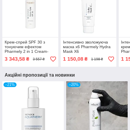
Крем-спрей SPF 30 з
Інтенсивно зволожуюча
Інте
тонуючим ефектом
маска х6 Pharmely Hydra
крем
Pharmely 2 in 1 Cream-
Mask X6
Phar
Spray SPF 30
Hydr
3 343,58
1 150,08
1 1
₴
₴
3 557 ₴
1 198 ₴
Акційні пропозиції та новинки
–21%
–20%