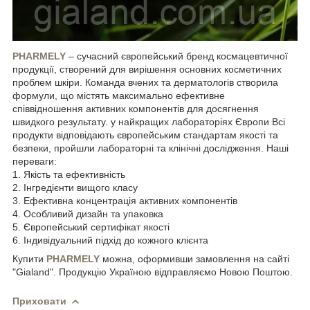
PHARMELY
– сучасний європейський бренд космацевтичної
продукції, створений для вирішення основних косметичних
проблем шкіри. Команда вчених та дерматологів створила
формули, що містять максимально ефективне
співвідношення активних компонентів для досягнення
швидкого результату. у найкращих лабораторіях Європи Всі
продукти відповідають європейським стандартам якості та
безпеки, пройшли лабораторні та клінічні дослідження. Наші
переваги:
1. Якість та ефективність
2. Інгредієнти вищого класу
3. Ефективна концентрація активних компонентів
4. Особливий дизайн та упаковка
5. Європейський сертифікат якості
6. Індивідуальний підхід до кожного клієнта
Купити
PHARMELY
можна, оформивши замовлення на сайті
"Gialand". Продукцію Україною відправляємо Новою Поштою.
Приховати