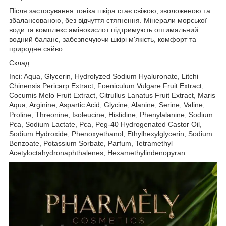
Після застосування тоніка шкіра стає свіжою, зволоженою та
збалансованою, без відчуття стягнення. Мінерали морської
води та комплекс амінокислот підтримують оптимальний
водний баланс, забезпечуючи шкірі м'якість, комфорт та
природне сяйво.
Склад:
Inci: Aqua, Glycerin, Hydrolyzed Sodium Hyaluronate, Litchi
Chinensis Pericarp Extract, Foeniculum Vulgare Fruit Extract,
Cocumis Melo Fruit Extract, Citrullus Lanatus Fruit Extract, Maris
Aqua, Arginine, Aspartic Acid, Glycine, Alanine, Serine, Valine,
Proline, Threonine, Isoleucine, Histidine, Phenylalanine, Sodium
Pca, Sodium Lactate, Pca, Peg-40 Hydrogenated Castor Oil,
Sodium Hydroxide, Phenoxyethanol, Ethylhexylglycerin, Sodium
Benzoate, Potassium Sorbate, Parfum, Tetramethyl
Acetyloctahydronaphthalenes, Hexamethylindenopyran.