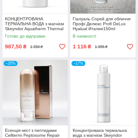
КОНЦЕНТРОВАНА
Гіалуаль Спрей для обличчя
ТЕРМАЛЬНА ВОДА з магнієм
Профі Делюкс Profi DeLux
Skeyndor Aquatherm Thermal
Hyalual Италия150ml
concentrate water
Готово до відправки
В наявності
987,50
1 116
₴
₴
1 250 ₴
1 395 ₴
–20%
–17%
Есенція-міст з пептидами
Концентрована термальна
Celltermi Peptosome Repair
вода з магнієм Skeyndor