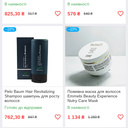
В наявності
В наявності
825,30
576
₴
₴
917 ₴
640 ₴
–10%
–10%
Pelo Baum Hair Revitalizing
Поживна маска для волосся
Shampoo шампунь для росту
Emmebi Beauty Experience
волосся
Nutry Care Mask
Готово до відправки
В наявності
762,30
1 134
₴
₴
847 ₴
1 260 ₴