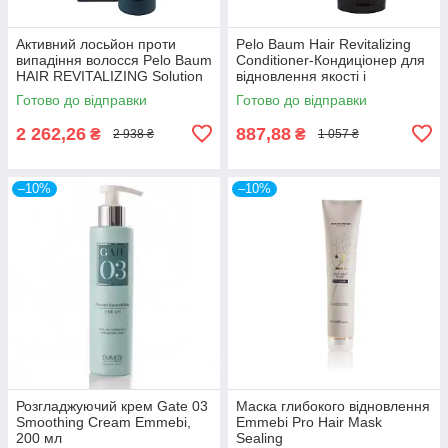
Активний лосьйон проти
Pelo Baum Hair Revitalizing
випадіння волосся Pelo Baum
Conditioner-Кондиціонер для
HAIR REVITALIZING Solution
відновлення якості і
60мл
структури волосся
Готово до відправки
Готово до відправки
2 262,26
887,88
₴
₴
2 938 ₴
1 057 ₴
–10%
–10%
Розгладжуючий крем Gate 03
Маска глибокого відновлення
Smoothing Cream Emmebi,
Emmebi Pro Hair Mask
200 мл
Sealing