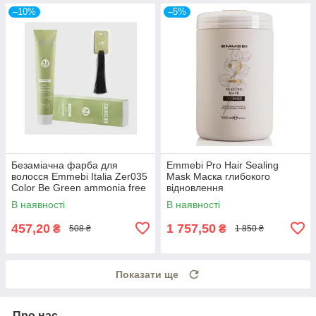
–10%
–5%
Безаміачна фарба для
Emmebi Pro Hair Sealing
волосся Emmebi Italia Zer035
Mask Маска глибокого
Color Be Green ammonia free
відновлення
В наявності
В наявності
457,20
1 757,50
₴
₴
508 ₴
1 850 ₴
Показати ще
Про нас