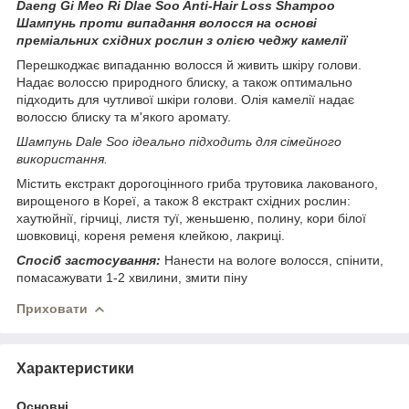
Daeng Gi Meo Ri Dlae Soo Anti-Hair Loss Shampoo
Шампунь проти випадання волосся на основі
преміальних східних рослин з олією чеджу камелії
Перешкоджає випаданню волосся й живить шкіру голови.
Надає волоссю природного блиску, а також оптимально
підходить для чутливої шкіри голови. Олія камелії надає
волоссю блиску та м'якого аромату.
Шампунь Dale Soo ідеально підходить для сімейного
використання.
Містить екстракт дорогоцінного гриба трутовика лакованого,
вирощеного в Кореї, а також 8 екстракт східних рослин:
хаутюйнії, гірчиці, листя туї, женьшеню, полину, кори білої
шовковиці, кореня ременя клейкою, лакриці.
Спосіб застосування:
Нанести на вологе волосся, спінити,
помасажувати 1-2 хвилини, змити піну
Приховати
Характеристики
Основні