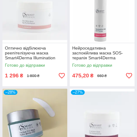
Оптично відбілююча
Нейроседативна
реепітелізуюча маска
заспокійлива маска SOS-
Smart4Derma Illumination
терапія Smart4Derma
OPTI-WHITE MASK
Redness Corect
Готово до відправки
Готово до відправки
NEUROSEDATIVE MASK SOS
THERAPY
1 296
475,20
₴
₴
1 800 ₴
660 ₴
–28%
–27%