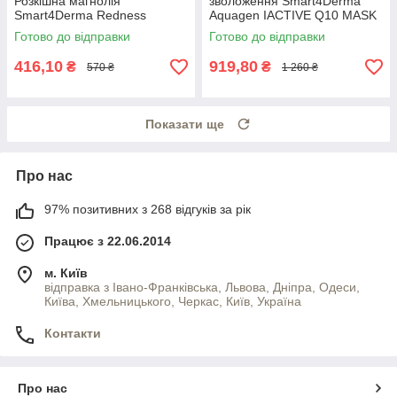
Розкішна магнолія
зволоження Smart4Derma
Smart4Derma Redness
Aquagen IACTIVE Q10 MASK
Correct ULTRA CALM MASK
300мл
Готово до відправки
Готово до відправки
LUXURIOUS MAGNOLIA
416,10
919,80
₴
₴
570 ₴
1 260 ₴
Показати ще
Про нас
97% позитивних з 268 відгуків за рік
Працює з 22.06.2014
м. Київ
відправка з Івано-Франківська, Львова, Дніпра, Одеси,
Київа, Хмельницького, Черкас, Київ, Україна
Контакти
Про нас