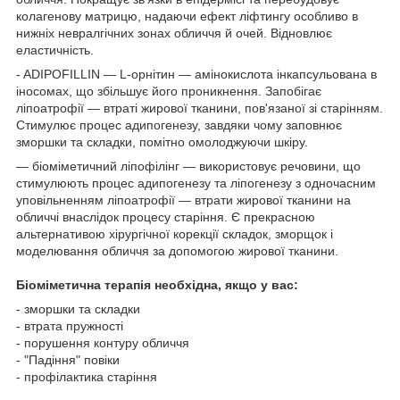
колагенову матрицю, надаючи ефект ліфтингу особливо в
нижніх невралгічних зонах обличчя й очей. Відновлює
еластичність.
- ADIPOFILLIN — L-орнітин — амінокислота інкапсульована в
іносомах, що збільшує його проникнення. Запобігає
ліпоатрофії — втраті жирової тканини, пов'язаної зі старінням.
Стимулює процес адипогенезу, завдяки чому заповнює
зморшки та складки, помітно омолоджуючи шкіру.
— біоміметичний ліпофілінг — використовує речовини, що
стимулюють процес адипогенезу та ліпогенезу з одночасним
уповільненням ліпоатрофії — втрати жирової тканини на
обличчі внаслідок процесу старіння. Є прекрасною
альтернативою хірургічної корекції складок, зморщок і
моделювання обличчя за допомогою жирової тканини.
Біоміметична терапія необхідна, якщо у вас:
- зморшки та складки
- втрата пружності
- порушення контуру обличчя
- "Падіння" повіки
- профілактика старіння