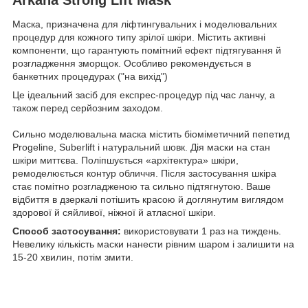
Маска, призначена для ліфтингувальних і моделювальних
процедур для кожного типу зрілої шкіри. Містить активні
компоненти, що гарантують помітний ефект підтягування й
розгладження зморщок. Особливо рекомендується в
банкетних процедурах ("на вихід")
Це ідеальний засіб для експрес-процедур під час ланчу, а
також перед серйозним заходом.
Сильно моделювальна маска містить біоміметичний пепетид
Progeline, Suberlift і натуральний шовк. Дія маски на стан
шкіри миттєва. Поліпшується «архітектура» шкіри,
ремоделюється контур обличчя. Після застосування шкіра
стає помітно розгладженою та сильно підтягнутою. Ваше
відбиття в дзеркалі потішить красою й доглянутим виглядом
здорової й сяйливої, ніжної й атласної шкіри.
Cпособ застосування:
використовувати 1 раз на тиждень.
Невелику кількість маски нанести рівним шаром і залишити на
15-20 хвилин, потім змити.