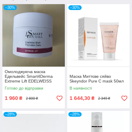
–30%
–30%
Омолоджуюча маска
Едельвейс Smart4Derma
Маска Миттєве сяйво
Extreme Lift EDELWEISS
Skeyndor Pure C mask 50мл
MASK PHYTOSTEM CELLS
Готово до відправки
В наявності
300мл
1 960
1 644,30
₴
₴
2 800 ₴
2 349 ₴
–28%
–28%