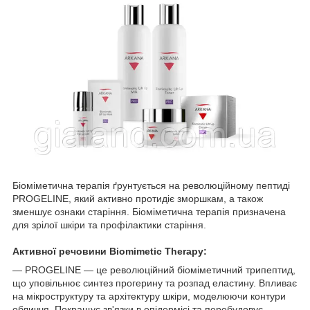
Біоміметична терапія ґрунтується на революційному пептиді
PROGELINE, який активно протидіє зморшкам, а також
зменшує ознаки старіння. Біоміметична терапія призначена
для зрілої шкіри та профілактики старіння.
Активної речовини Biomimetic Therapy:
— PROGELINE — це революційний біоміметичний трипептид,
що уповільнює синтез прогерину та розпад еластину. Впливає
на мікроструктуру та архітектуру шкіри, моделюючи контури
обличчя. Покращує зв'язки в епідермісі та перебудовує