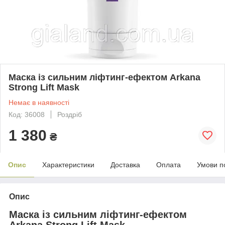
Маска із сильним ліфтинг-ефектом Arkana
Strong Lift Mask
Немає в наявності
Код: 36008
Роздріб
1 380
₴
Опис
Характеристики
Доставка
Оплата
Умови п
Опис
Маска із сильним ліфтинг-ефектом
Arkana Strong Lift Mask