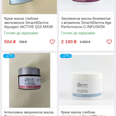
Крем маска глибоке
Заповнюча маска-біоміметик
зволоження Smart4Derma
з вітаміном Smart4Derma Age
Aquagen IACTIVE Q10 MASK
Performance C-INFUSION
HYDRA BARRIER X50
MASK 300мл
Готово до відправки
Готово до відправки
504
2 190
₴
₴
700 ₴
3 000 ₴
–27%
–27%
Інтенсивна зміцнююча маска
Крем маска глибоке