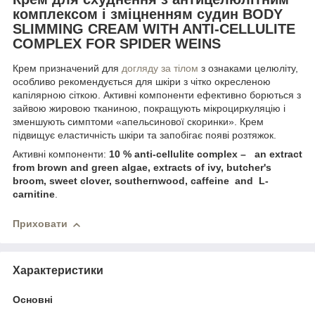
комплексом і зміцненням судин BODY
SLIMMING CREAM WITH ANTI-CELLULITE
COMPLEX FOR SPIDER WEINS
Крем призначений для
догляду за тілом
з ознаками целюліту,
особливо рекомендується для шкіри з чітко окресленою
капілярною сіткою. Активні компоненти ефективно борються з
зайвою жировою тканиною, покращують мікроциркуляцію і
зменшують симптоми «апельсинової скоринки». Крем
підвищує еластичність шкіри та запобігає появі розтяжок.
Активні компоненти:
10 % anti-cellulite complex – an extract
from brown and green algae, extracts of ivy, butcher's
broom, sweet clover, southernwood, caffeine and L-
carnitine
.
Приховати
Характеристики
Основні