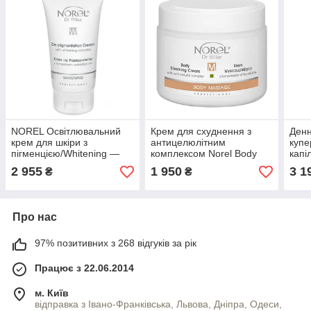
NOREL Освітлювальний
Крем для схуднення з
Денн
крем для шкіри з
антицелюлітним
купе
пігменцією/Whitening —
комплексом Norel Body
капі
De-pigmentation cream
slimming cream with anti-
HISI
2 955
1 950
3 1
₴
₴
with whitening complex
cellulite complex
cre
Про нас
97% позитивних з 268 відгуків за рік
Працює з 22.06.2014
м. Київ
відправка з Івано-Франківська, Львова, Дніпра, Одеси,