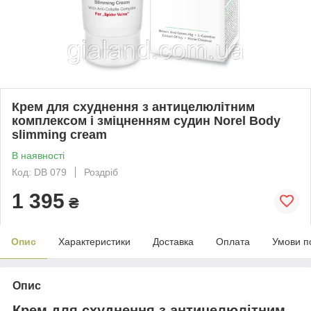
Крем для схуднення з антицелюлітним
комплексом і зміцненням судин Norel Body
slimming cream
В наявності
Код: DВ 079
Роздріб
1 395
₴
Опис
Характеристики
Доставка
Оплата
Умови п
Опис
Крем для схуднення з антицелюлітним