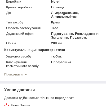
Виробник
Norel
Країна виробник
Польща
Дія
Лімфодренажне,
Антицелюлітне
Тип засобу
Крем
Область застосування
Тіло
Додатковий ефект
Підтягування, Розгладження,
Зміцнення, Пружність
Об`єм
200 мл
Користувальницькі характеристики
Упаковка засобу
тюбик
Класифікація
Професійна
косметичного засобу
Приховати
Умови доставки
Доставка здійснюється тільки по передоплаті.
Нова Пошта