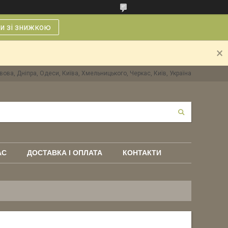
и зі знижкою
вова, Дніпра, Одеси, Київа, Хмельницького, Черкас, Київ, Україна
АС
ДОСТАВКА І ОПЛАТА
КОНТАКТИ