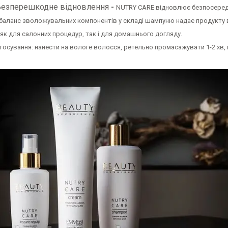
езперешкодне відновлення
-
NUTRY CARE відновлює безпосередн
 баланс зволожувальних компонентів у складі шампуню надає продукту 
як для салонних процедур, так і для домашнього догляду.
тосування: нанести на вологе волосся, ретельно промасажувати 1-2 хв, 