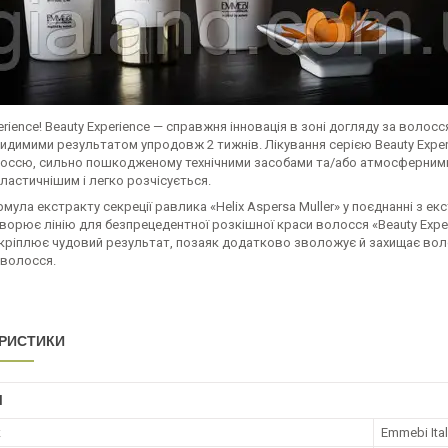
erience! Beauty Experience — справжня інновація в зоні догляду за воло
видимими результатом упродовж 2 тижнів. Лікування серією Beauty Exper
оссю, сильно пошкодженому технічними засобами та/або атмосферними 
ластичнішим і легко розчісується.
мула екстракту секреції равлика «Helix Aspersa Muller» у поєднанні з е
ворює лінію для безпрецедентної розкішної краси волосся «Beauty Expe
акріплює чудовий результат, позаяк додатково зволожує й захищає во
 волосся.
РИСТИКИ
І
к
Emmebi Ital