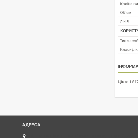
Країна в
Об`єм
лінія
КОРИСТ
Тип засо
Класифік
ІНФОРМА
Ціна:
1 817
відправка з Івано-Франківська, Львова, Дніпра, Одеси, 