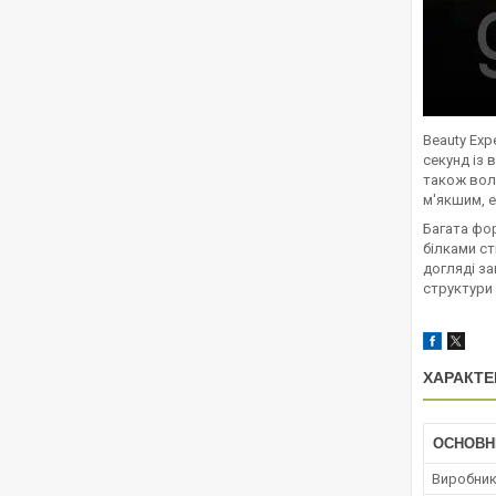
Beauty Exp
секунд із 
також вол
м'якшим, е
Багата фор
білками ст
догляді з
структури
ХАРАКТЕ
ОСНОВН
Виробни