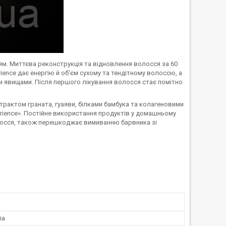
ссям. Миттєва реконструкція та відновлення волосся за 60
ience дає енергію й об'єм сухому та тендітному волоссю, а
явищами. Після першого лікування волосся стає помітно
кстрактом граната, гуаяви, білками бамбука та колагеновими
rience». Постійне використання продуктів у домашньому
лосся, також перешкоджає вимиванню барвника зі
ia