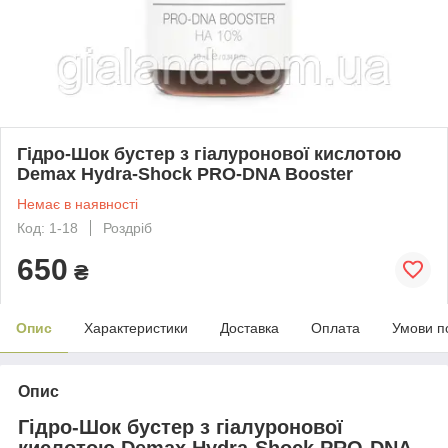
Гідро-Шок бустер з гіалуронової кислотою
Demax Hydra-Shock PRO-DNA Booster
Немає в наявності
Код: 1-18
Роздріб
650
₴
Опис
Характеристики
Доставка
Оплата
Умови п
Опис
Гідро-Шок бустер з гіалуронової
кислотою Demax Hydra-Shock PRO-DNA