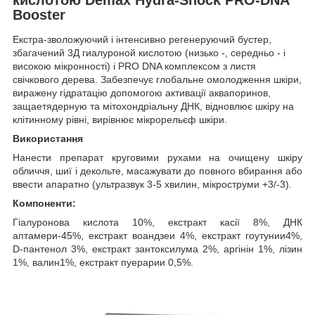
Booster
Екстра-зволожуючий і інтенсивно регенеруючий бустер,
збагачений 3Д гиалуроной кислотою (низько -, середньо - і
високою мікронності) і PRO DNA комплексом з листя
свічкового дерева. Забезпечує глобальне омолодження шкіри,
виражену гідратацію допомогою активації аквапоринов,
защаетядерную та мітохондріальну ДНК, відновлює шкіру на
клітинному рівні, вирівнює мікрорельєф шкіри.
Використання
Нанести препарат круговими рухами на очищену шкіру
обличчя, шиї і декольте, масажувати до повного вбирання або
ввести апаратно (ультразвук 3-5 хвилин, мікроструми +3/-3).
Компоненти:
Гіалуронова кислота 10%, екстракт касії 8%, ДНК
аптамери-45%, екстракт воандзеи 4%, екстракт гоутунии4%,
D-пантенол 3%, екстракт зантоксилума 2%, аргінін 1%, лізин
1%, валин1%, екстракт пуерарии 0,5%.