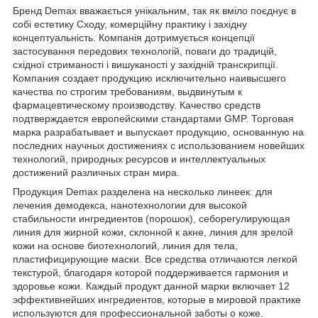
Бренд Demax вважається унікальним, так як вміло поєднує в
собі естетику Сходу, комерційну практику і західну
концептуальність. Компанія дотримується концепції
застосування передових технологій, поваги до традицій,
східної стриманості і вишуканості у західній транскрипції.
Компания создает продукцию исключительно наивысшего
качества по строгим требованиям, выдвинутым к
фармацевтическому производству. Качество средств
подтверждается европейскими стандартами GMP. Торговая
марка разрабатывает и выпускает продукцию, основанную на
последних научных достижениях с использованием новейших
технологий, природных ресурсов и интеллектуальных
достижений различных стран мира.
Продукция Demax разделена на несколько линеек: для
лечения демодекса, нанотехнологии для высокой
стабильности ингредиентов (порошок), себорегулирующая
линия для жирной кожи, склонной к акне, линия для зрелой
кожи на основе биотехнологий, линия для тела,
пластифицирующие маски. Все средства отличаются легкой
текстурой, благодаря которой поддерживается гармония и
здоровье кожи. Каждый продукт данной марки включает 12
эффективнейших ингредиентов, которые в мировой практике
используются для профессиональной заботы о коже.