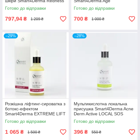
шкіри Smart4Derma Redness
Smart4Derma Age
Correct DERMA SOS SERUM
Performance BIOPLASMA
Готово до відправки
Готово до відправки
MAGNOLIA REPAIR
SMART ELIXIR
MULTIPEPTIDES LIFTING
797,94
700
₴
₴
1 209 ₴
1 000 ₴
50мл
–29%
–28%
Розкішна ліфтинг-сироватка з
Мультикислотна локальна
ботокс-ефектом
присушка Smart4Derma Acne
Smart4Derma EXTREME LIFT
Derm Active LOCAL SOS
ROYAL BTX-SERUM PDNA
LOTION АНА-BHA-PHA PURE
Готово до відправки
Готово до відправки
FILLING
1 065
396
₴
₴
1 500 ₴
550 ₴