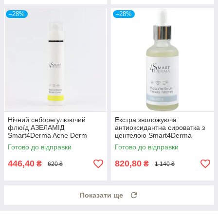
–28%
–28%
Нічний себорегулюючий
Екстра зволожуюча
флюїд АЗЕЛАМІД
антиоксидантна сироватка з
Smart4Derma Acne Derm
центелою Smart4Derma
Active AZELAMID BOOSTER
Aquagen HYDRA VITAL
Готово до відправки
Готово до відправки
BLEMISH CORRECT
SERUM CENTELLA
RECOVERY
446,40
820,80
₴
₴
620 ₴
1 140 ₴
Показати ще