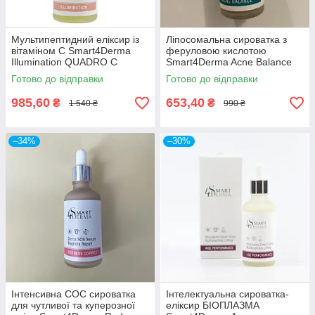
Мультипептидний еліксир із
Ліпосомальна сироватка з
вітаміном С Smart4Derma
феруловою кислотою
Illumination QUADRO C
Smart4Derma Acne Balance
ELIXIR PEPTIDES & VITA C
FERRULIC LIPOSERUM BHA-
Готово до відправки
Готово до відправки
50мл
PHA CONTROL
985,60
653,40
₴
₴
1 540 ₴
990 ₴
–34%
–30%
Інтенсивна СОС сироватка
Інтелектуальна сироватка-
для чутливої та куперозної
еліксир БІОПЛАЗМА