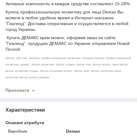
Активные компоненты в каждом средстве составляют 15-28%.
Купить профессиональную косметику для лица Demax Вы
можете в любое удобное время в Интернет-магазине
"Гиаленд". Доставка оперативная и осуществляется в любой
город Украины.
Купить ДЕМАКС крем можно, оформив заказ на сайте
"Гиаленд". продуцию ДЕМАКС по Украине отправляем Новой
Почтой.
Demax для глаз, ретинол, профессиональная косметика, интернет-магазин профессиональной
косметики, демакс, demax косметика, demax отзывы, demax kiev, demax купить, крем demax,
demax косметика отзывы, demax косметика купить, demax deaf, demax косметика цены,
косметика demax купить украина
Приховати
Характеристики
Основні атрибути
Виробник
Demax